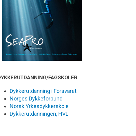
DYKKERUTDANNING/FAGSKOLER
Dykkerutdanning i Forsvaret
Norges Dykkeforbund
Norsk Yrkesdykkerskole
Dykkerutdanningen, HVL