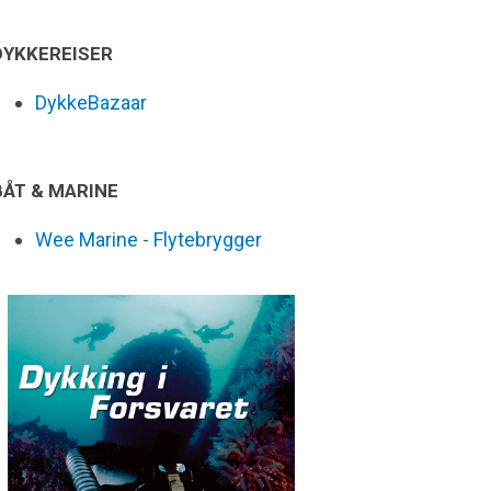
DYKKEREISER
DykkeBazaar
BÅT & MARINE
Wee Marine - Flytebrygger