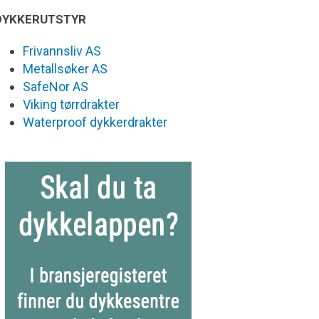
DYKKERUTSTYR
Frivannsliv AS
Metallsøker AS
SafeNor AS
Viking tørrdrakter
Waterproof dykkerdrakter