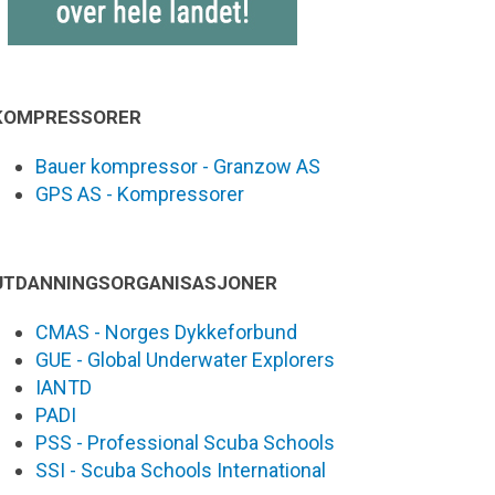
KOMPRESSORER
Bauer kompressor - Granzow AS
GPS AS - Kompressorer
UTDANNINGSORGANISASJONER
CMAS - Norges Dykkeforbund
GUE - Global Underwater Explorers
IANTD
PADI
PSS - Professional Scuba Schools
SSI - Scuba Schools International