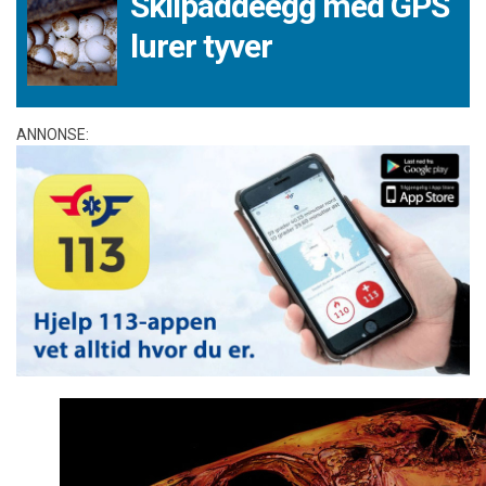
Skilpaddeegg med GPS
lurer tyver
ANNONSE: