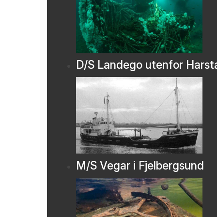
D/S Landego utenfor Harst
M/S Vegar i Fjelbergsund