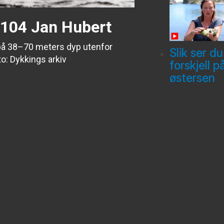
1104 Jan Hubert
 på 38–70 meters dyp utenfor
Slik ser du
o: Dykkings arkiv
forskjell p
østersen