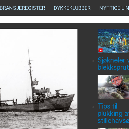
BRANSJEREGISTER
DYKKEKLUBBER
NYTTIGE LI
Sjøkneler 
blekksprut
Tips til
plukking a
stillehavs