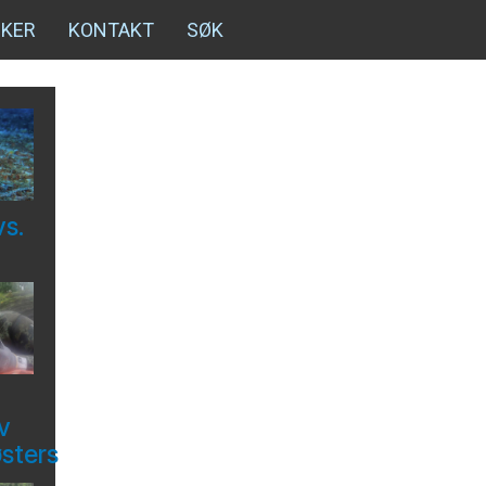
NKER
KONTAKT
SØK
vs.
v
østers