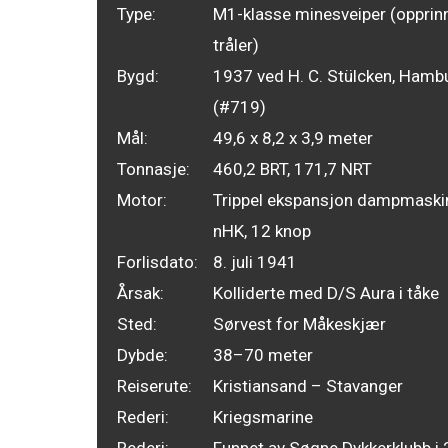
Type:
M1-klasse minesveiper (opprinn
tråler)
Bygd:
1937 ved H. C. Stülcken, Hamb
(#719)
Mål:
49,6 x 8,2 x 3,9 meter
Tonnasje:
460,2 BRT, 171,7 NRT
Motor:
Trippel ekspansjon dampmaski
nHK, 12 knop
Forlisdato:
8. juli 1941
Årsak:
Kolliderte med D/S Aura i tåke
Sted:
Sørvest for Måkeskjær
Dybde:
38–70 meter
Reiserute:
Kristiansand – Stavanger
Rederi:
Kriegsmarine
Rederi:
Funnet av Søgne Dykkerklubb i