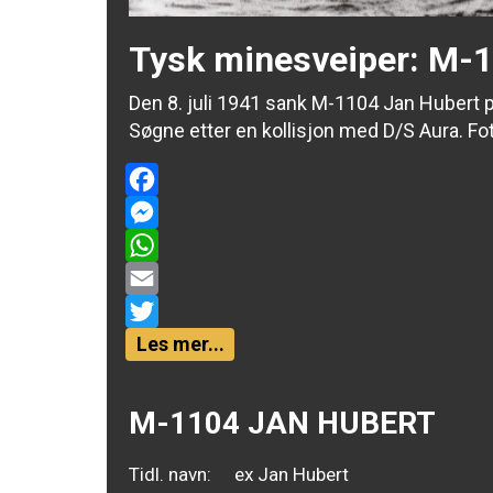
Tysk minesveiper: M-
Den 8. juli 1941 sank M-1104 Jan Hubert
Søgne etter en kollisjon med D/S Aura. Fot
Facebook
Messenger
WhatsApp
Email
Twitter
Les mer...
M-1104 JAN HUBERT
Tidl. navn:
ex Jan Hubert