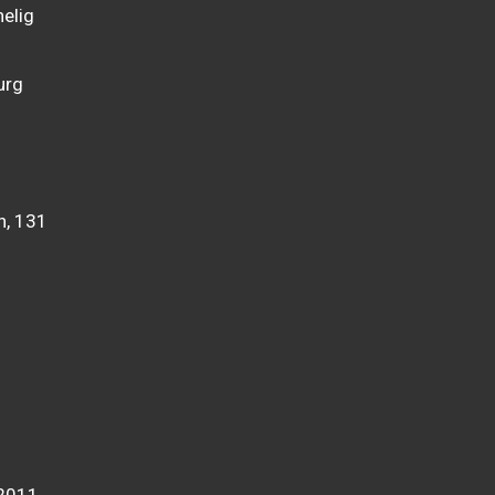
elig
urg
n, 131
 2011