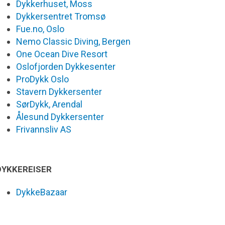
Dykkerhuset, Moss
Dykkersentret Tromsø
Fue.no, Oslo
Nemo Classic Diving, Bergen
One Ocean Dive Resort
Oslofjorden Dykkesenter
ProDykk Oslo
Stavern Dykkersenter
SørDykk, Arendal
Ålesund Dykkersenter
Frivannsliv AS
DYKKEREISER
DykkeBazaar