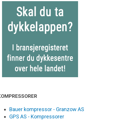
KOMPRESSORER
Bauer kompressor - Granzow AS
GPS AS - Kompressorer