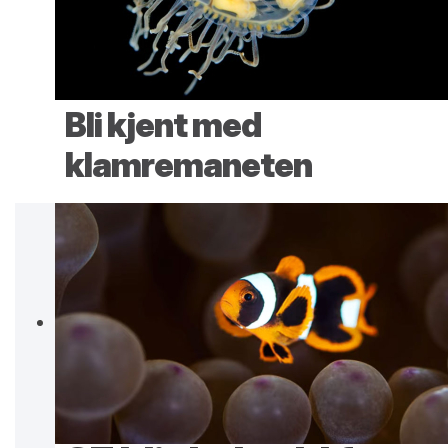
Bli kjent med
klamremaneten