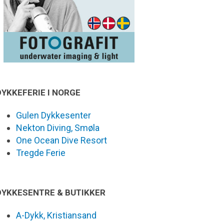
DYKKEFERIE I NORGE
Gulen Dykkesenter
Nekton Diving, Smøla
One Ocean Dive Resort
Tregde Ferie
DYKKESENTRE & BUTIKKER
A-Dykk, Kristiansand