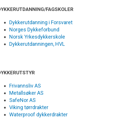
DYKKERUTDANNING/FAGSKOLER
Dykkerutdanning i Forsvaret
Norges Dykkeforbund
Norsk Yrkesdykkerskole
Dykkerutdanningen, HVL
DYKKERUTSTYR
Frivannsliv AS
Metallsøker AS
SafeNor AS
Viking tørrdrakter
Waterproof dykkerdrakter