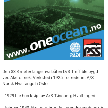
Den 33,8 meter lange hvalbåten D/S Treff ble bygd
ved Akers mek. Verksted i 1925, for rederiet A/S
Norsk Hvalfangst i Oslo.
I 1929 ble hun kjøpt av A/S Tønsberg Hvalfangeri.
I februar 1940, like før utbruddet av andre verdenskrig,