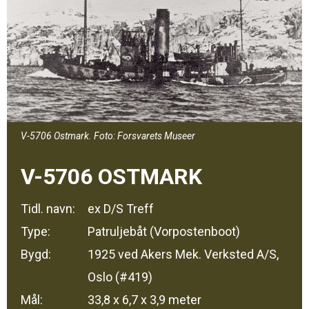
V-5706 Ostmark. Foto: Forsvarets Museer
V-5706 OSTMARK
Tidl. navn:
ex D/S Treff
Type:
Patruljebåt (Vorpostenboot)
Bygd:
1925 ved Akers Mek. Verksted A/S,
Oslo (#419)
Mål:
33,8 x 6,7 x 3,9 meter