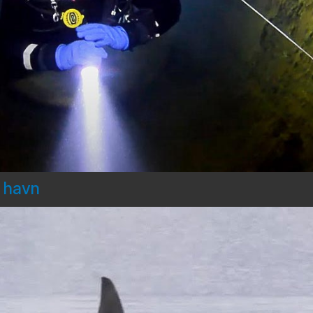
d havn