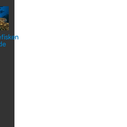
efisken
de