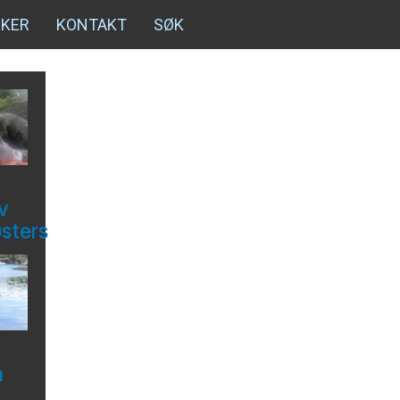
NKER
KONTAKT
SØK
v
østers
å