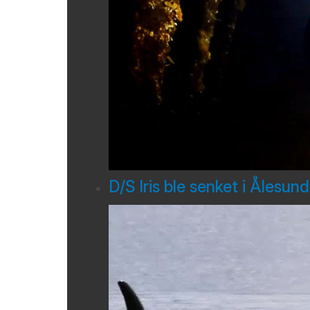
D/S Iris ble senket i Ålesun