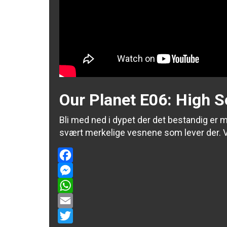
Our Planet E06: High 
Bli med ned i dypet der det bestandig er m
svært merkelige vesnene som lever der.
V
Facebook
Messenger
WhatsApp
Email