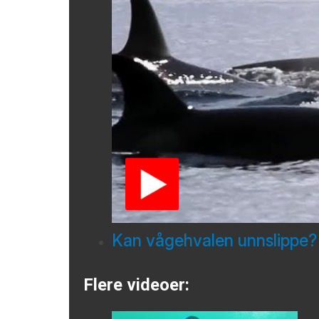
Kan vågehvalen unnslippe?
Flere videoer: