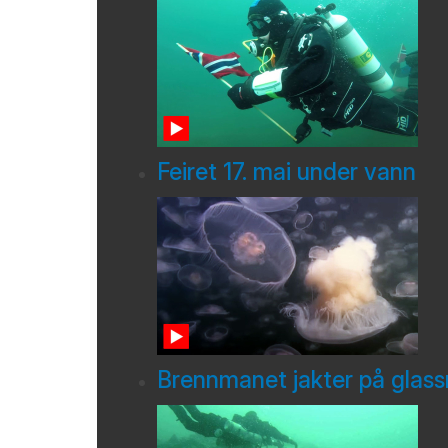
Feiret 17. mai under vann
Brennmanet jakter på glas