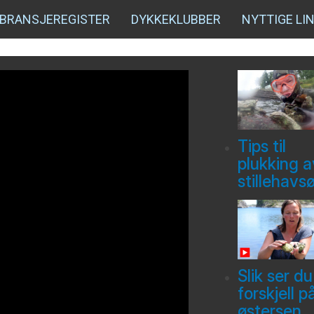
BRANSJEREGISTER
DYKKEKLUBBER
NYTTIGE LI
Tips til
plukking a
stillehavs
Slik ser du
forskjell p
østersen