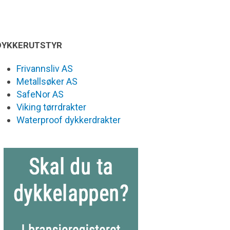
DYKKERUTSTYR
Frivannsliv AS
Metallsøker AS
SafeNor AS
Viking tørrdrakter
Waterproof dykkerdrakter