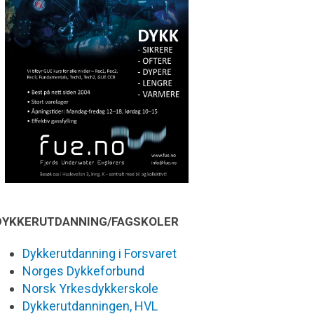
DYKKERUTDANNING/FAGSKOLER
Dykkerutdanning i Forsvaret
Norges Dykkeforbund
Norsk Yrkesdykkerskole
Dykkerutdanningen, HVL