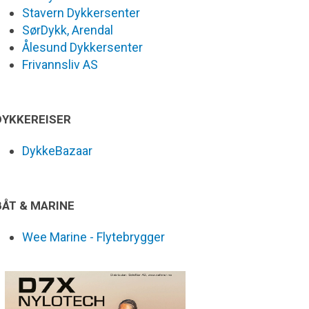
Stavern Dykkersenter
SørDykk, Arendal
Ålesund Dykkersenter
Frivannsliv AS
DYKKEREISER
DykkeBazaar
BÅT & MARINE
Wee Marine - Flytebrygger