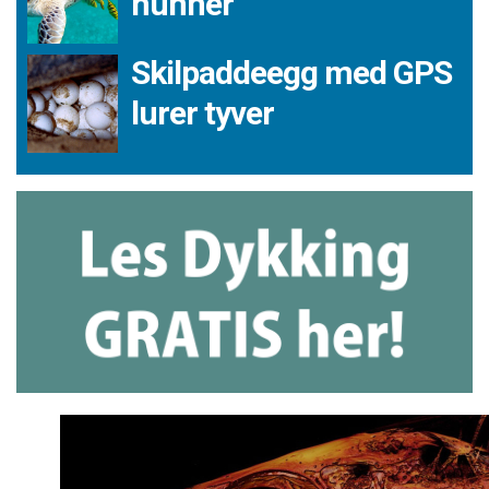
hunner
Skilpaddeegg med GPS
lurer tyver