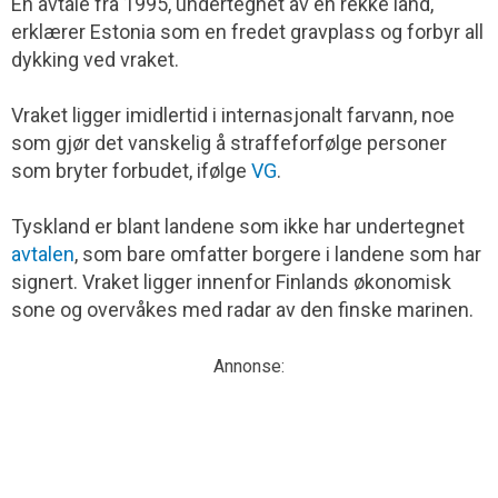
En avtale fra 1995, undertegnet av en rekke land,
erklærer Estonia som en fredet gravplass og forbyr all
dykking ved vraket.
Vraket ligger imidlertid i internasjonalt farvann, noe
som gjør det vanskelig å straffeforfølge personer
som bryter forbudet, ifølge
VG
.
Tyskland er blant landene som ikke har undertegnet
avtalen
, som bare omfatter borgere i landene som har
signert. Vraket ligger innenfor Finlands økonomisk
sone og overvåkes med radar av den finske marinen.
Annonse: