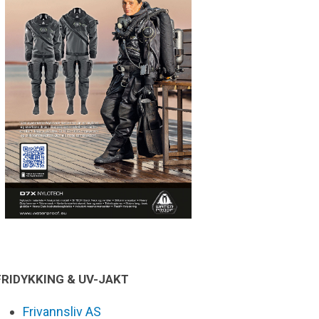
FRIDYKKING & UV-JAKT
Frivannsliv AS