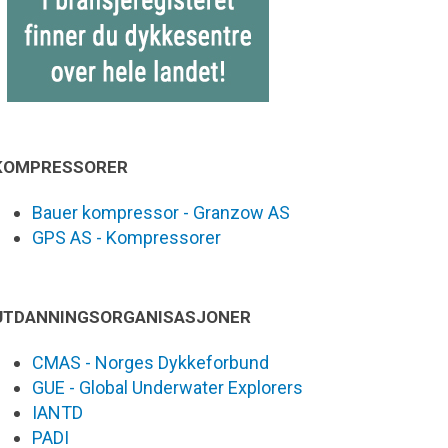
KOMPRESSORER
Bauer kompressor - Granzow AS
GPS AS - Kompressorer
UTDANNINGSORGANISASJONER
CMAS - Norges Dykkeforbund
GUE - Global Underwater Explorers
IANTD
PADI