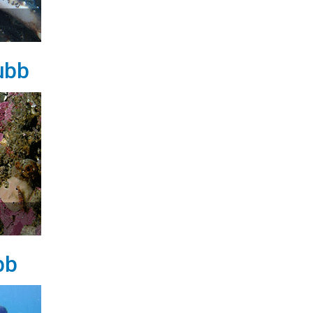
ubb
bb