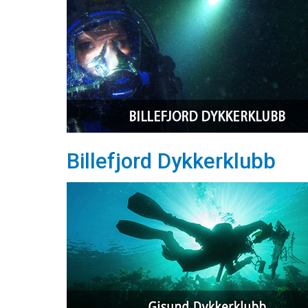
Billefjord Dykkerklubb