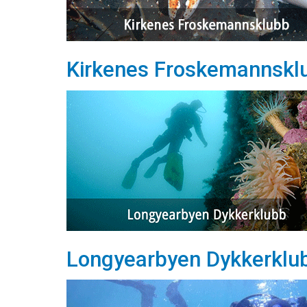
Kirkenes Froskemannskl
Longyearbyen Dykkerklu