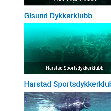
Gisund Dykkerklubb
Harstad Sportsdykkerklu