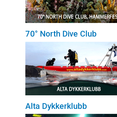
70° North Dive Club
Alta Dykkerklubb