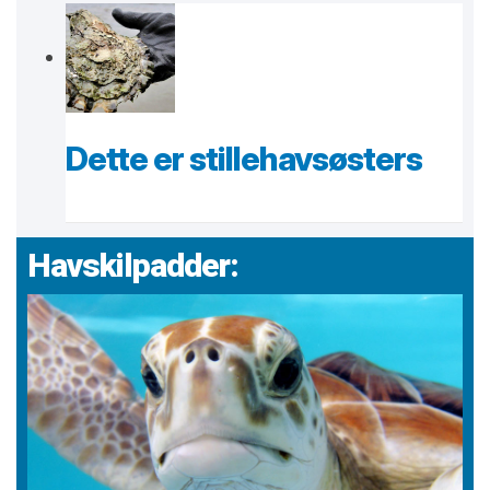
Dette er stillehavsøsters
Havskilpadder: