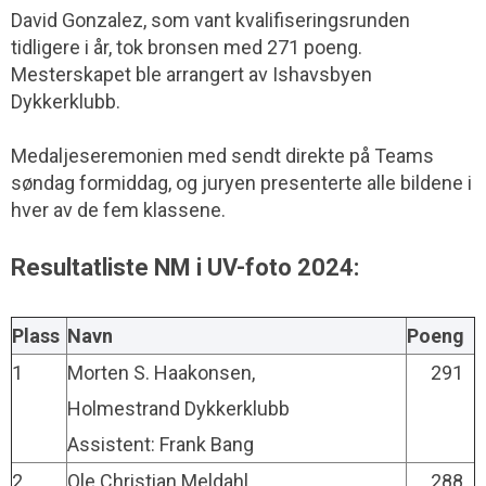
David Gonzalez, som vant kvalifiseringsrunden
tidligere i år, tok bronsen med 271 poeng.
Mesterskapet ble arrangert av Ishavsbyen
Dykkerklubb.
Medaljeseremonien med sendt direkte på Teams
søndag formiddag, og juryen presenterte alle bildene i
hver av de fem klassene.
Resultatliste NM i UV-foto 2024:
Plass
Navn
Poeng
1
Morten S. Haakonsen,
291
Holmestrand Dykkerklubb
Assistent: Frank Bang
2
Ole Christian Meldahl,
288