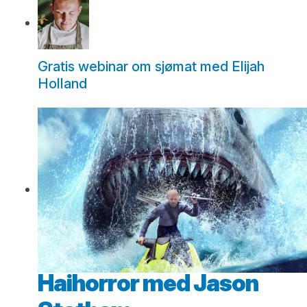
Gratis webinar om sjømat med Elijah
Holland
Haihorror med Jason