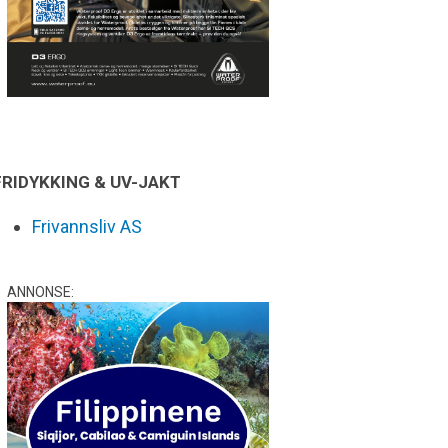
FRIDYKKING & UV-JAKT
Frivannsliv AS
ANNONSE: