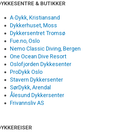
DYKKESENTRE & BUTIKKER
A-Dykk, Kristiansand
Dykkerhuset, Moss
Dykkersentret Tromsø
Fue.no, Oslo
Nemo Classic Diving, Bergen
One Ocean Dive Resort
Oslofjorden Dykkesenter
ProDykk Oslo
Stavern Dykkersenter
SørDykk, Arendal
Ålesund Dykkersenter
Frivannsliv AS
DYKKEREISER