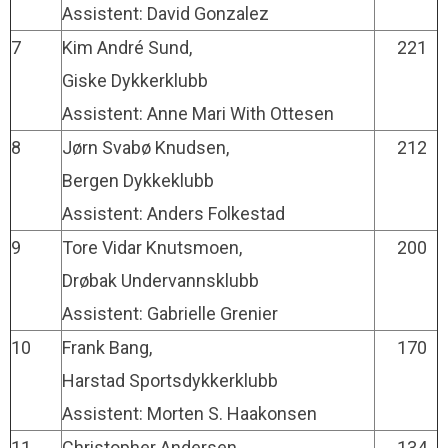
Assistent: David Gonzalez
7
Kim André Sund,
221
Giske Dykkerklubb
Assistent: Anne Mari With Ottesen
8
Jørn Svabø Knudsen,
212
Bergen Dykkeklubb
Assistent: Anders Folkestad
9
Tore Vidar Knutsmoen,
200
Drøbak Undervannsklubb
Assistent: Gabrielle Grenier
10
Frank Bang,
170
Harstad Sportsdykkerklubb
Assistent: Morten S. Haakonsen
11
Christopher Andersen,
134