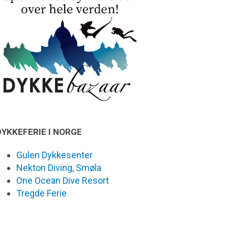
DYKKEFERIE I NORGE
Gulen Dykkesenter
Nekton Diving, Smøla
One Ocean Dive Resort
Tregde Ferie