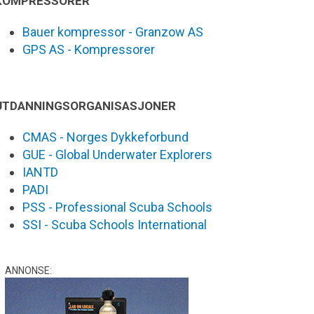
KOMPRESSORER
Bauer kompressor - Granzow AS
GPS AS - Kompressorer
UTDANNINGSORGANISASJONER
CMAS - Norges Dykkeforbund
GUE - Global Underwater Explorers
IANTD
PADI
PSS - Professional Scuba Schools
SSI - Scuba Schools International
ANNONSE: