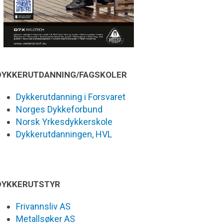
DYKKERUTDANNING/FAGSKOLER
Dykkerutdanning i Forsvaret
Norges Dykkeforbund
Norsk Yrkesdykkerskole
Dykkerutdanningen, HVL
DYKKERUTSTYR
Frivannsliv AS
Metallsøker AS