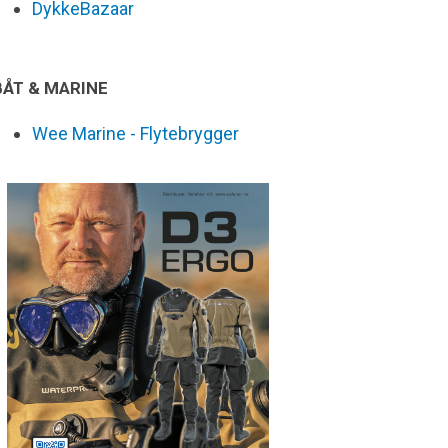
DykkeBazaar
BÅT & MARINE
Wee Marine - Flytebrygger