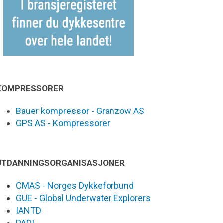
KOMPRESSORER
Bauer kompressor - Granzow AS
GPS AS - Kompressorer
UTDANNINGSORGANISASJONER
CMAS - Norges Dykkeforbund
GUE - Global Underwater Explorers
IANTD
PADI