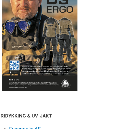
FRIDYKKING & UV-JAKT
Frivannsliv AS