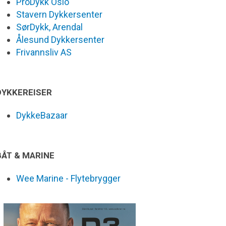
ProDykk Oslo
Stavern Dykkersenter
SørDykk, Arendal
Ålesund Dykkersenter
Frivannsliv AS
DYKKEREISER
DykkeBazaar
BÅT & MARINE
Wee Marine - Flytebrygger