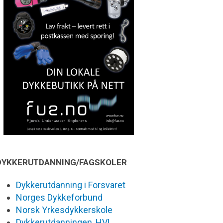
DYKKERUTDANNING/FAGSKOLER
Dykkerutdanning i Forsvaret
Norges Dykkeforbund
Norsk Yrkesdykkerskole
Dykkerutdanningen, HVL