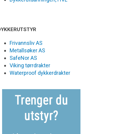
DYKKERUTSTYR
Frivannsliv AS
Metallsøker AS
SafeNor AS
Viking tørrdrakter
Waterproof dykkerdrakter