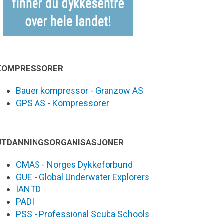
KOMPRESSORER
Bauer kompressor - Granzow AS
GPS AS - Kompressorer
UTDANNINGSORGANISASJONER
CMAS - Norges Dykkeforbund
GUE - Global Underwater Explorers
IANTD
PADI
PSS - Professional Scuba Schools