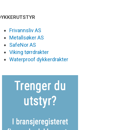
DYKKERUTSTYR
Frivannsliv AS
Metallsøker AS
SafeNor AS
Viking tørrdrakter
Waterproof dykkerdrakter