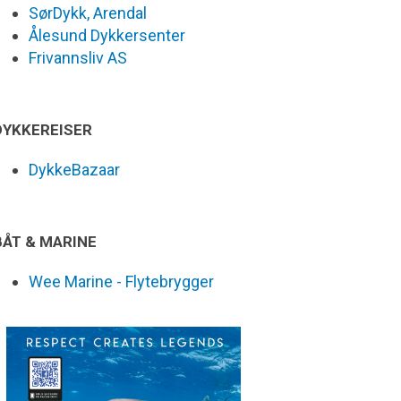
SørDykk, Arendal
Ålesund Dykkersenter
Frivannsliv AS
DYKKEREISER
DykkeBazaar
BÅT & MARINE
Wee Marine - Flytebrygger