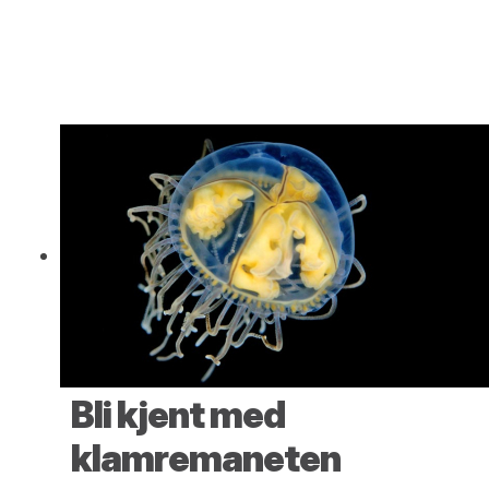
Bli kjent med
klamremaneten