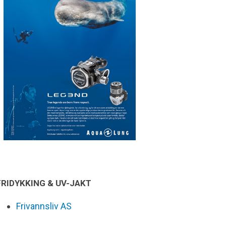
FRIDYKKING & UV-JAKT
Frivannsliv AS