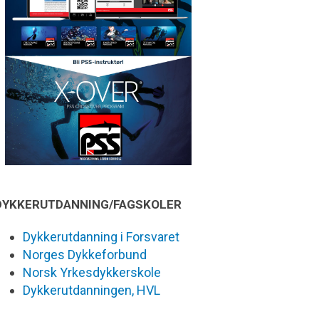
DYKKERUTDANNING/FAGSKOLER
Dykkerutdanning i Forsvaret
Norges Dykkeforbund
Norsk Yrkesdykkerskole
Dykkerutdanningen, HVL