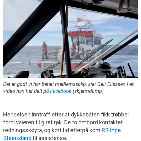
Det er godt vi har betalt medlemssakp, sier Geir Eliassen i en
video han har delt på
Facebook
(skjermdump).
Hendelsen inntraff etter at dykkebåten fikk trøbbel
fordi vaieren til giret røk. De to ombord kontaktet
redningsskøyta, og kort tid etterpå kom
RS Inge
Steensland
til assistanse.