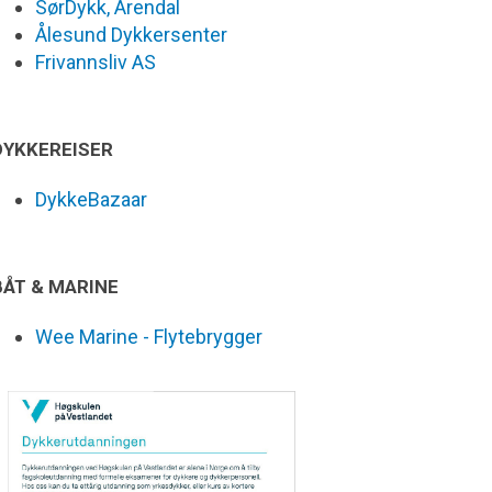
SørDykk, Arendal
Ålesund Dykkersenter
Frivannsliv AS
DYKKEREISER
DykkeBazaar
BÅT & MARINE
Wee Marine - Flytebrygger