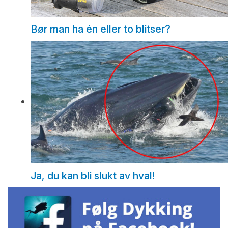
Bør man ha én eller to blitser?
Ja, du kan bli slukt av hval!