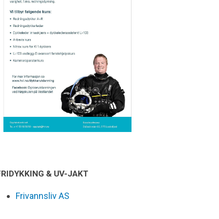
FRIDYKKING & UV-JAKT
Frivannsliv AS