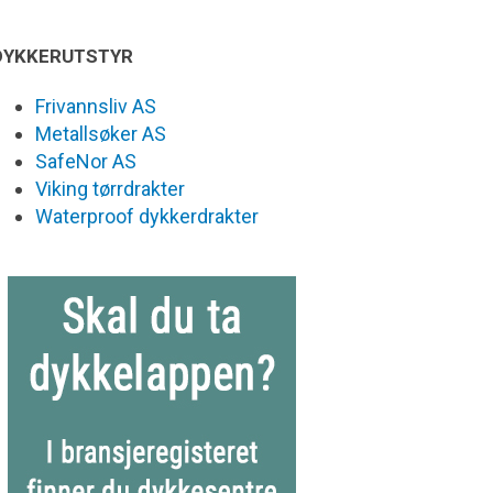
DYKKERUTSTYR
Frivannsliv AS
Metallsøker AS
SafeNor AS
Viking tørrdrakter
Waterproof dykkerdrakter