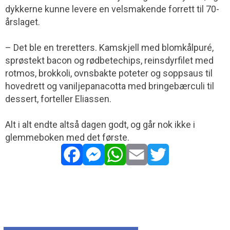
dykkerne kunne levere en velsmakende forrett til 70-
årslaget.
– Det ble en treretters. Kamskjell med blomkålpuré,
sprøstekt bacon og rødbetechips, reinsdyrfilet med
rotmos, brokkoli, ovnsbakte poteter og soppsaus til
hovedrett og vaniljepanacotta med bringebærculi til
dessert, forteller Eliassen.
Alt i alt endte altså dagen godt, og går nok ikke i
glemmeboken med det første.
Facebook
Messenger
WhatsApp
Email
Twitter