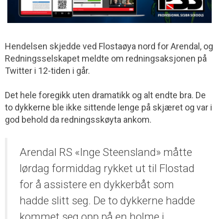
Hendelsen skjedde ved Flostaøya nord for Arendal, og
Redningsselskapet meldte om redningsaksjonen på
Twitter i 12-tiden i går.
Det hele foregikk uten dramatikk og alt endte bra. De
to dykkerne ble ikke sittende lenge på skjæret og var i
god behold da redningsskøyta ankom.
Arendal RS «Inge Steensland» måtte
lørdag formiddag rykket ut til Flostad
for å assistere en dykkerbåt som
hadde slitt seg. De to dykkerne hadde
kommet seg opp på en holme i