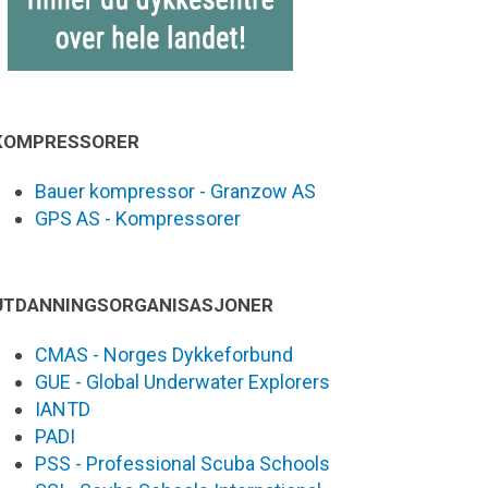
KOMPRESSORER
Bauer kompressor - Granzow AS
GPS AS - Kompressorer
UTDANNINGSORGANISASJONER
CMAS - Norges Dykkeforbund
GUE - Global Underwater Explorers
IANTD
PADI
PSS - Professional Scuba Schools