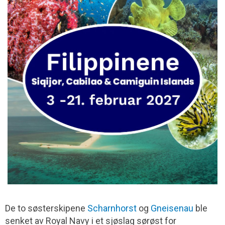
De to søsterskipene
Scharnhorst
og
Gneisenau
ble
senket av Royal Navy i et sjøslag sørøst for