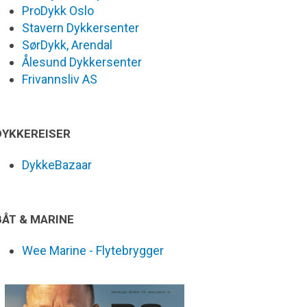
ProDykk Oslo
Stavern Dykkersenter
SørDykk, Arendal
Ålesund Dykkersenter
Frivannsliv AS
DYKKEREISER
DykkeBazaar
BÅT & MARINE
Wee Marine - Flytebrygger