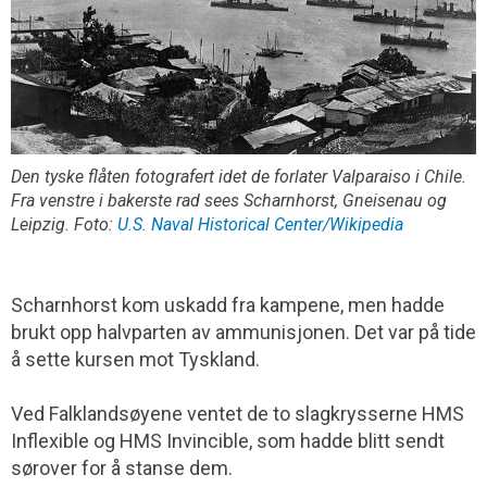
Den tyske flåten fotografert idet de forlater Valparaiso i Chile.
Fra venstre i bakerste rad sees Scharnhorst, Gneisenau og
Leipzig. Foto:
U.S. Naval Historical Center/Wikipedia
Scharnhorst kom uskadd fra kampene, men hadde
brukt opp halvparten av ammunisjonen. Det var på tide
å sette kursen mot Tyskland.
Ved Falklandsøyene ventet de to slagkrysserne HMS
Inflexible og HMS Invincible, som hadde blitt sendt
sørover for å stanse dem.