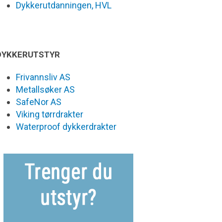
Dykkerutdanningen, HVL
DYKKERUTSTYR
Frivannsliv AS
Metallsøker AS
SafeNor AS
Viking tørrdrakter
Waterproof dykkerdrakter