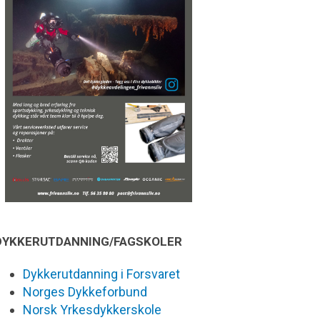
DYKKERUTDANNING/FAGSKOLER
Dykkerutdanning i Forsvaret
Norges Dykkeforbund
Norsk Yrkesdykkerskole