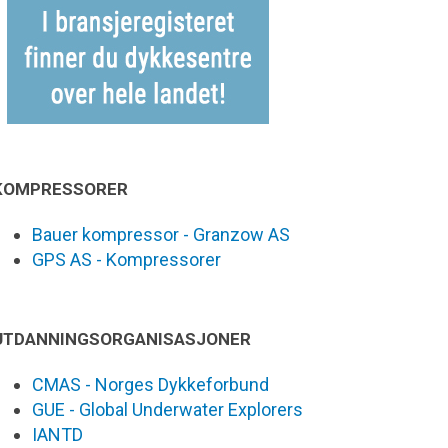
KOMPRESSORER
Bauer kompressor - Granzow AS
GPS AS - Kompressorer
UTDANNINGSORGANISASJONER
CMAS - Norges Dykkeforbund
GUE - Global Underwater Explorers
IANTD