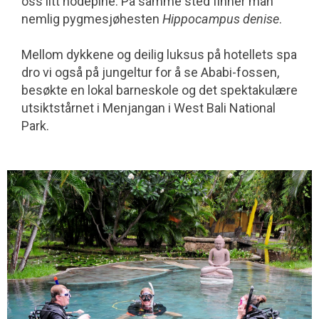
oss litt hodepine: På samme sted finner man
nemlig pygmesjøhesten
Hippocampus denise
.
Mellom dykkene og deilig luksus på hotellets spa
dro vi også på jungeltur for å se Ababi-fossen,
besøkte en lokal barne­skole og det spektakulære
utsiktstårnet i Menjangan i West Bali National
Park.