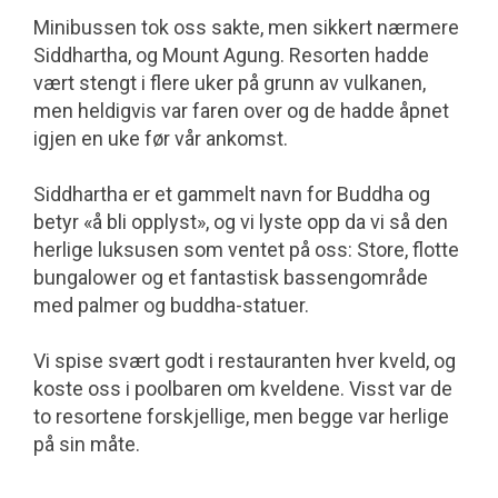
Minibussen tok oss sakte, men sikkert nærmere
Siddhartha, og Mount Agung. Resorten hadde
vært stengt i flere uker på grunn av vulkanen,
men heldigvis var faren over og de hadde åpnet
igjen en uke før vår ankomst.
Siddhartha er et gammelt navn for Buddha og
betyr «å bli opplyst», og vi lyste opp da vi så den
herlige luksusen som ventet på oss: Store, flotte
bunga­lower og et fantastisk bassengområde
med palmer og buddha-statuer.
Vi spise svært godt i restauranten hver kveld, og
koste oss i poolbaren om kveldene. Visst var de
to resortene forskjellige, men begge var herlige
på sin måte.