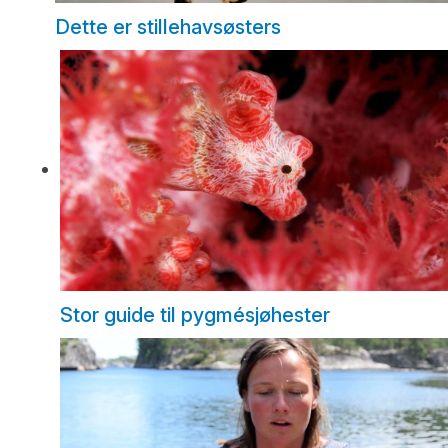
Dette er stillehavsøsters
Stor guide til pygmésjøhester