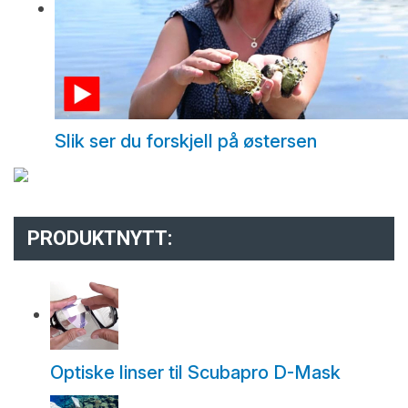
Slik ser du forskjell på østersen
PRODUKTNYTT:
Optiske linser til Scubapro D-Mask