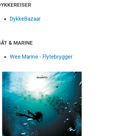
DYKKEREISER
DykkeBazaar
BÅT & MARINE
Wee Marine - Flytebrygger