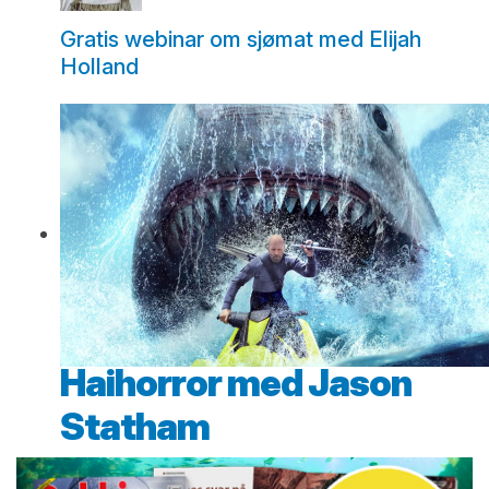
Gratis webinar om sjømat med Elijah
Holland
Haihorror med Jason
Statham