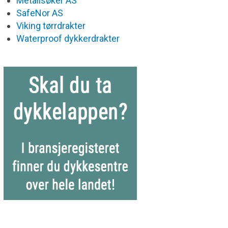
Metallsøker AS
SafeNor AS
Viking tørrdrakter
Waterproof dykkerdrakter