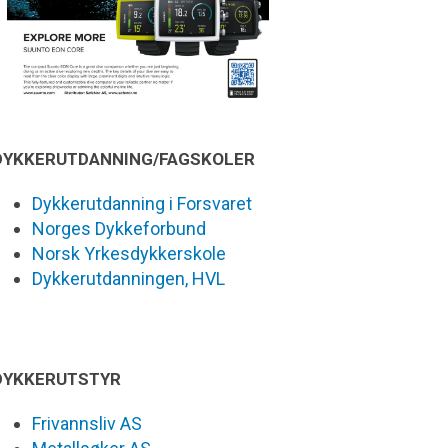
DYKKERUTDANNING/FAGSKOLER
Dykkerutdanning i Forsvaret
Norges Dykkeforbund
Norsk Yrkesdykkerskole
Dykkerutdanningen, HVL
DYKKERUTSTYR
Frivannsliv AS