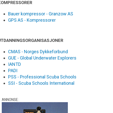
KOMPRESSORER
Bauer kompressor - Granzow AS
GPS AS - Kompressorer
UTDANNINGSORGANISASJONER
CMAS - Norges Dykkeforbund
GUE - Global Underwater Explorers
IANTD
PADI
PSS - Professional Scuba Schools
SSI - Scuba Schools International
ANNONSE: