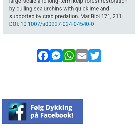
large-scale and long-term kelp forest restoration
by culling sea urchins with quicklime and
supported by crab predation. Mar Biol 171, 211.
DOI:
10.1007/s00227-024-04540-0
Facebook
Messenger
WhatsApp
Email
Twitter