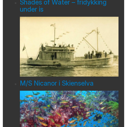
Shades of Water – fridykking
under is
M/S Nicanor i Skienselva