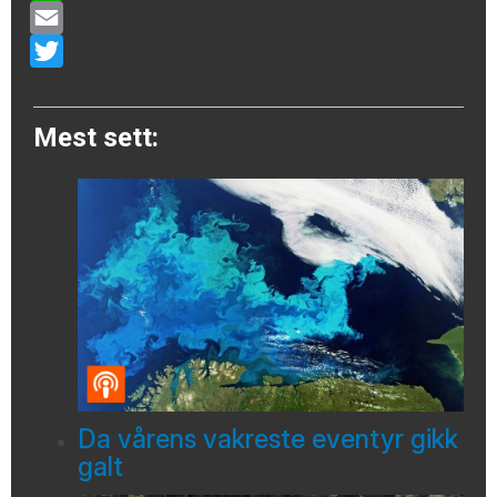
WhatsApp
Email
Twitter
Mest sett:
Da vårens vakreste eventyr gikk
galt