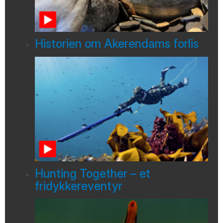
Historien om Akerendams forlis
Hunting Together – et
fridykkereventyr