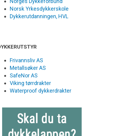
Norges Dykkeforbund
Norsk Yrkesdykkerskole
Dykkerutdanningen, HVL
DYKKERUTSTYR
Frivannsliv AS
Metallsøker AS
SafeNor AS
Viking tørrdrakter
Waterproof dykkerdrakter