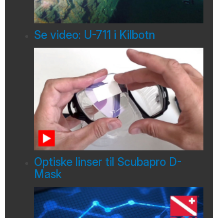
Se video: U-711 i Kilbotn
Optiske linser til Scubapro D-
Mask