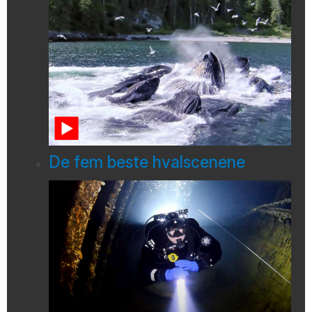
De fem beste hvalscenene