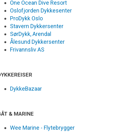
One Ocean Dive Resort
Oslofjorden Dykkesenter
ProDykk Oslo
Stavern Dykkersenter
SørDykk, Arendal
Ålesund Dykkersenter
Frivannsliv AS
DYKKEREISER
DykkeBazaar
BÅT & MARINE
Wee Marine - Flytebrygger