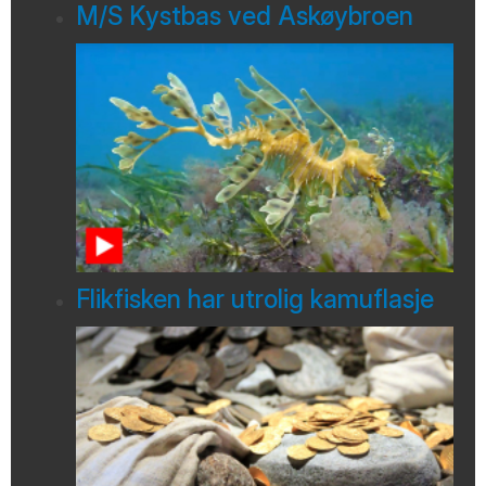
M/S Kystbas ved Askøybroen
Flikfisken har utrolig kamuflasje