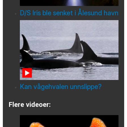
D/S Iris ble senket i Ålesund havn
Kan vågehvalen unnslippe?
Flere videoer: