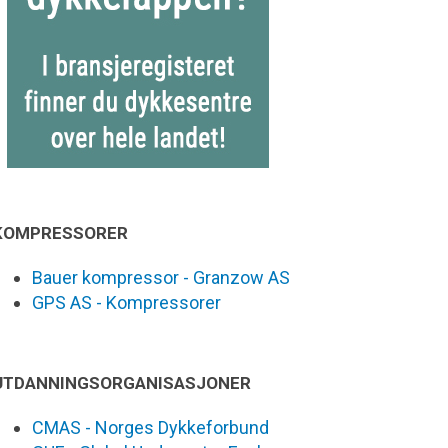
KOMPRESSORER
Bauer kompressor - Granzow AS
GPS AS - Kompressorer
UTDANNINGSORGANISASJONER
CMAS - Norges Dykkeforbund