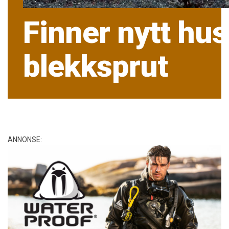
Finner nytt hus 
blekksprut
ANNONSE: