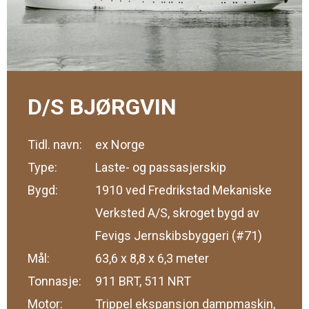
D/S BJØRGVIN
Tidl. navn:
ex Norge
Type:
Laste- og passasjerskip
Bygd:
1910 ved Fredrikstad Mekaniske
Verksted A/S, skroget bygd av
Fevigs Jernskibsbyggeri (#71)
Mål:
63,6 x 8,8 x 6,3 meter
Tonnasje:
911 BRT, 511 NRT
Motor:
Trippel ekspansjon dampmaskin,