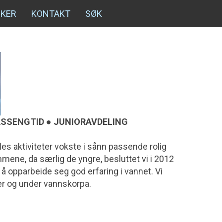
NKER
KONTAKT
SØK
ASSENGTID ● JUNIORAVDELING
s aktiviteter vokste i sånn passende rolig
mmene, da særlig de yngre, besluttet vi i 2012
t å opparbeide seg god erfaring i vannet. Vi
r og under vannskorpa.