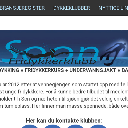
BRANSJEREGISTER
DYKKEKLUBBER
NYTTIGE LI
IDYKKING ● FRIDYKKERKURS ● UNDERVANNSJAKT ● B
uar 2012 etter at vennegjengen som startet opp med fellle
st unge fridykkkere. For å kunne bedre tilbudet til medle
older til i Son og nærheten til sjøen gjør det veldig enkel
 tumleplass. Her finner man masse spennede, både ove
Her kan du kontakte klubben: