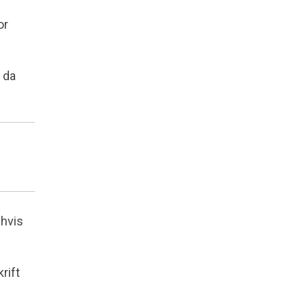
or
, da
 hvis
rift