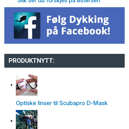
Slik ser du forskjell på østersen
PRODUKTNYTT:
Optiske linser til Scubapro D-Mask