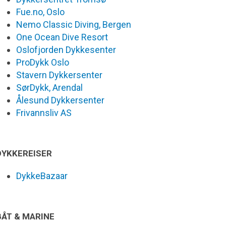
Fue.no, Oslo
Nemo Classic Diving, Bergen
One Ocean Dive Resort
Oslofjorden Dykkesenter
ProDykk Oslo
Stavern Dykkersenter
SørDykk, Arendal
Ålesund Dykkersenter
Frivannsliv AS
DYKKEREISER
DykkeBazaar
BÅT & MARINE