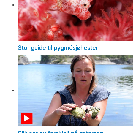
Stor guide til pygmésjøhester