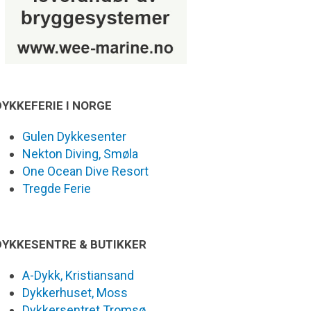
DYKKEFERIE I NORGE
Gulen Dykkesenter
Nekton Diving, Smøla
One Ocean Dive Resort
Tregde Ferie
DYKKESENTRE & BUTIKKER
A-Dykk, Kristiansand
Dykkerhuset, Moss
Dykkersentret Tromsø