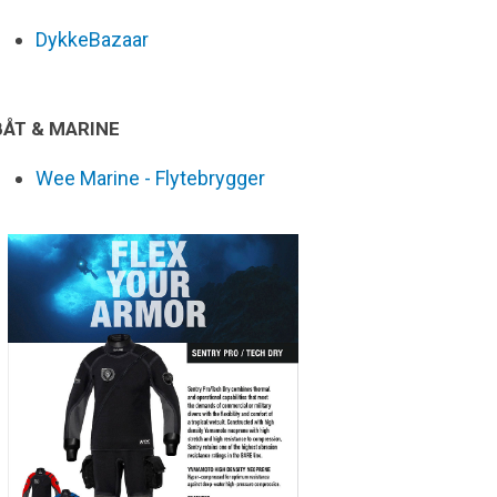
DykkeBazaar
BÅT & MARINE
Wee Marine - Flytebrygger