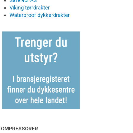
SafeNor AS
Viking tørrdrakter
Waterproof dykkerdrakter
KOMPRESSORER