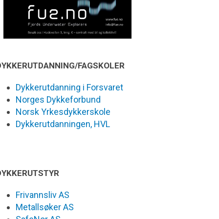
DYKKERUTDANNING/FAGSKOLER
Dykkerutdanning i Forsvaret
Norges Dykkeforbund
Norsk Yrkesdykkerskole
Dykkerutdanningen, HVL
DYKKERUTSTYR
Frivannsliv AS
Metallsøker AS