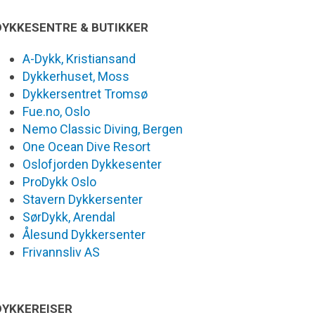
DYKKESENTRE & BUTIKKER
A-Dykk, Kristiansand
Dykkerhuset, Moss
Dykkersentret Tromsø
Fue.no, Oslo
Nemo Classic Diving, Bergen
One Ocean Dive Resort
Oslofjorden Dykkesenter
ProDykk Oslo
Stavern Dykkersenter
SørDykk, Arendal
Ålesund Dykkersenter
Frivannsliv AS
DYKKEREISER