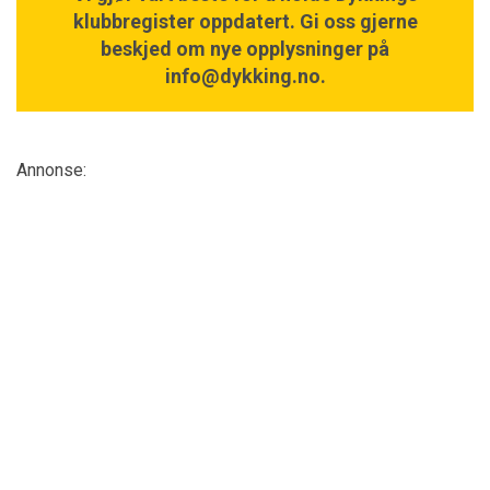
klubbregister oppdatert. Gi oss gjerne
beskjed om nye opplysninger på
info@dykking.no.
Annonse: