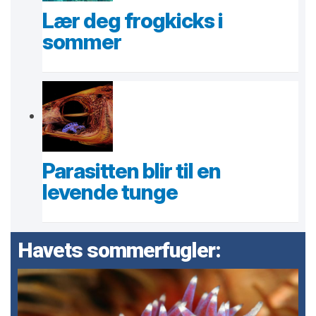
Lær deg frogkicks i
sommer
Parasitten blir til en
levende tunge
Havets sommerfugler: