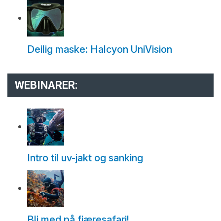
Deilig maske: Halcyon UniVision
WEBINARER:
Intro til uv-jakt og sanking
Bli med på fjæresafari!