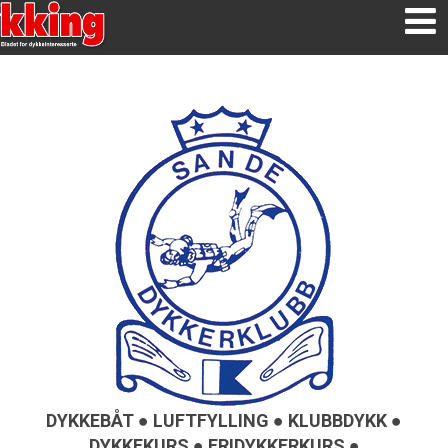
DYKKEBÅT ● LUFTFYLLING ● KLUBBDYKK ●
DYKKEKURS ● FRIDYKKERKURS ●