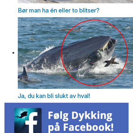
Bør man ha én eller to blitser?
Ja, du kan bli slukt av hval!