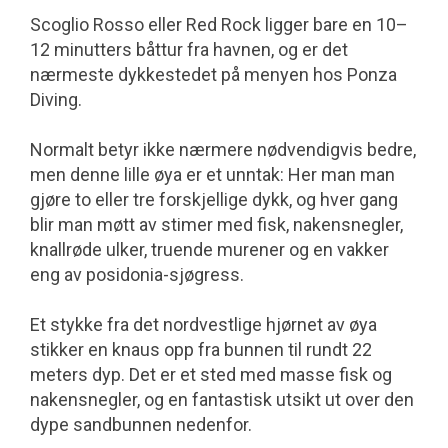
Scoglio Rosso eller Red Rock ligger bare en 10–
12 minutters båttur fra havnen, og er det
nærmeste dykkestedet på menyen hos Ponza
Diving.
Normalt betyr ikke nærmere nødvendig­vis bedre,
men denne lille øya er et unntak: Her man man
gjøre to eller tre forskjellige dykk, og hver gang
blir man møtt av stimer med fisk, naken­snegler,
knallrøde ulker, truende murener og en vakker
eng av posidonia-sjøgress.
Et stykke fra det nordvestlige hjørnet av øya
stikker en knaus opp fra bunnen til rundt 22
meters dyp. Det er et sted med masse fisk og
nakensnegler, og en fantastisk utsikt ut over den
dype sand­bunnen nedenfor.