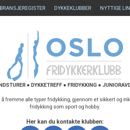
BRANSJEREGISTER
DYKKEKLUBBER
NYTTIGE LI
DSTURER ● DYKKETREFF ● FRIDYKKING ● JUNIORAV
r å fremme alle typer fridykking, gjennom et sikkert og 
fridykking som sport og hobby.
Her kan du kontakte klubben: