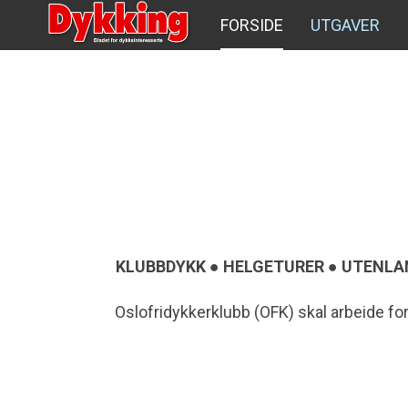
FORSIDE
UTGAVER
KLUBBDYKK ● HELGETURER ● UTENLAN
Oslofridykkerklubb (OFK) skal arbeide fo