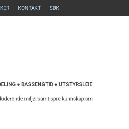
NKER
KONTAKT
SØK
DELING ● BASSENGTID ● UTSTYRSLEIE
inkluderende miljø, samt spre kunnskap om