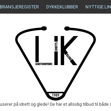
BRANSJEREGISTER
DYKKEKLUBBER
NYTTIGE LI
serer på idrett og glede! De har et allsidig tilbud til bå