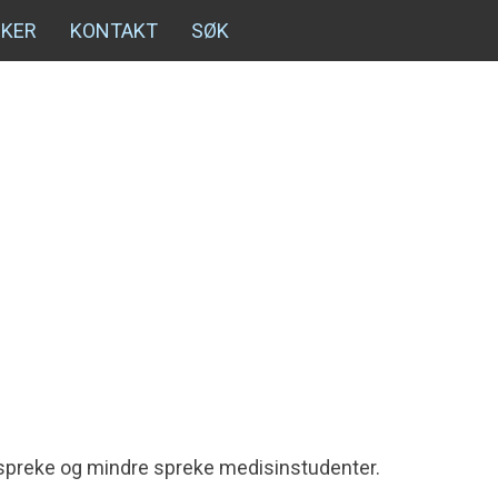
NKER
KONTAKT
SØK
de spreke og mindre spreke medisinstudenter.