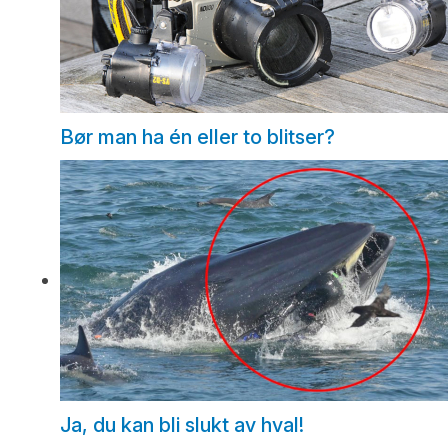
Bør man ha én eller to blitser?
Ja, du kan bli slukt av hval!