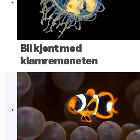
Bli kjent med
klamremaneten