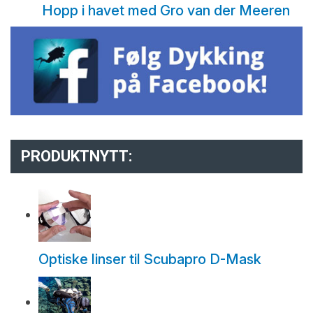
Hopp i havet med Gro van der Meeren
PRODUKTNYTT:
Optiske linser til Scubapro D-Mask