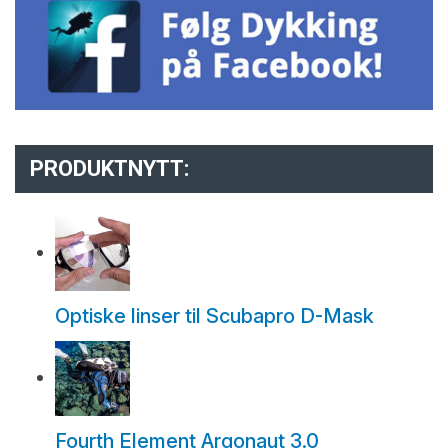
PRODUKTNYTT:
Optiske linser til Scubapro D-Mask
Fourth Element Argonaut 3.0