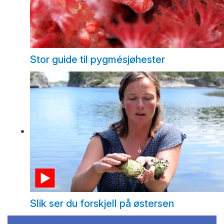
Stor guide til pygmésjøhester
Slik ser du forskjell på østersen