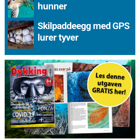
hunner
Skilpaddeegg med GPS
lurer tyver