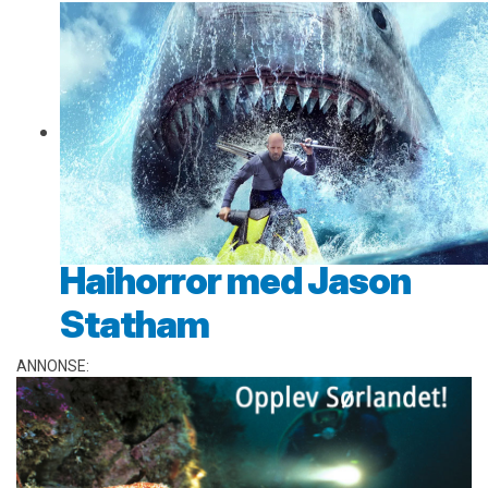
Haihorror med Jason
Statham
ANNONSE: