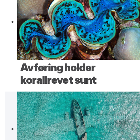
Avføring holder
korallrevet sunt