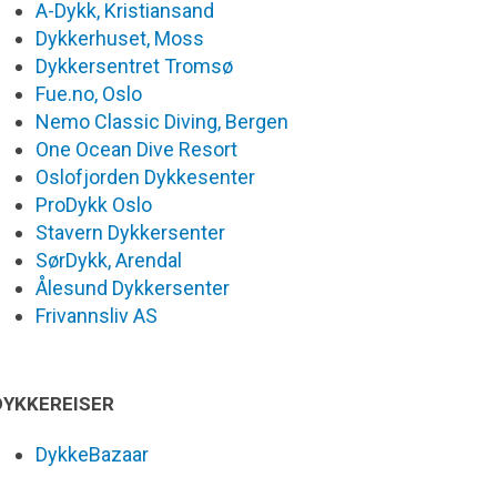
A-Dykk, Kristiansand
Dykkerhuset, Moss
Dykkersentret Tromsø
Fue.no, Oslo
Nemo Classic Diving, Bergen
One Ocean Dive Resort
Oslofjorden Dykkesenter
ProDykk Oslo
Stavern Dykkersenter
SørDykk, Arendal
Ålesund Dykkersenter
Frivannsliv AS
DYKKEREISER
DykkeBazaar