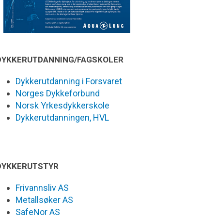
DYKKERUTDANNING/FAGSKOLER
Dykkerutdanning i Forsvaret
Norges Dykkeforbund
Norsk Yrkesdykkerskole
Dykkerutdanningen, HVL
DYKKERUTSTYR
Frivannsliv AS
Metallsøker AS
SafeNor AS