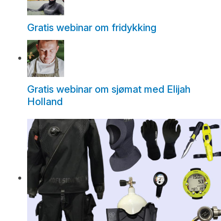
Gratis webinar om fridykking
Gratis webinar om sjømat med Elijah
Holland