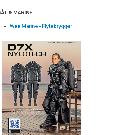
BÅT & MARINE
Wee Marine - Flytebrygger