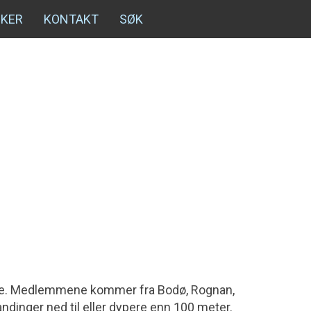
NKER
KONTAKT
SØK
Norge. Medlemmene kommer fra Bodø, Rognan,
dinger ned til eller dypere enn 100 meter.