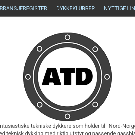
BRANSJEREGISTER
DYKKEKLUBBER
NYTTIGE LI
e entusiastiske tekniske dykkere som holder til i Nord-
d teknisk dykking med riktig utstyr og passende gassblan