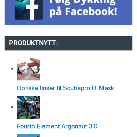
PRODUKTNYTT:
Optiske linser til Scubapro D-Mask
Fourth Element Argonaut 3.0