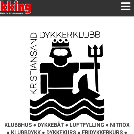
KLUBBHUS ● DYKKEBÅT ● LUFTFYLLING ● NITROX
● KLUBBDYKK ● DYKKEKURS ● FRIDYKKERKURS ●