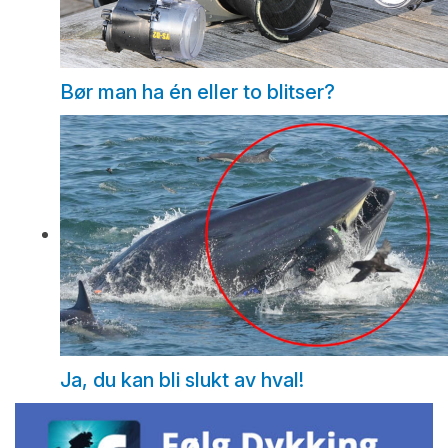
Bør man ha én eller to blitser?
Ja, du kan bli slukt av hval!