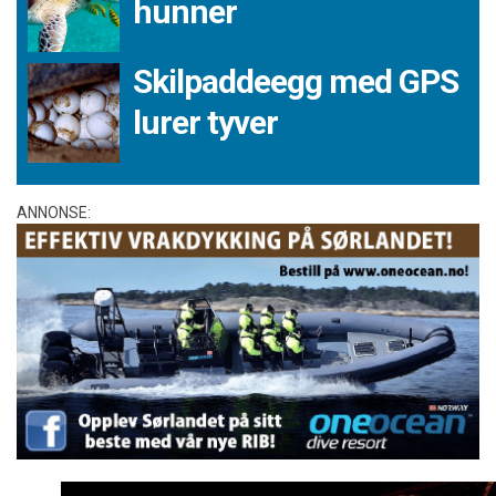
hunner
Skilpaddeegg med GPS
lurer tyver
ANNONSE: