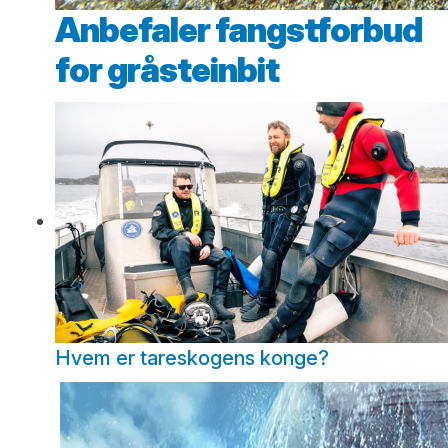
Anbefaler fangstforbud
for gråsteinbit
Hvem er tareskogens konge?