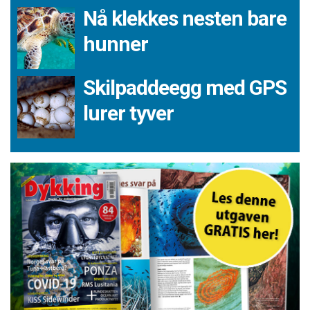
Nå klekkes nesten bare
hunner
Skilpaddeegg med GPS
lurer tyver