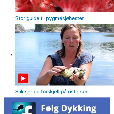
Stor guide til pygmésjøhester
Slik ser du forskjell på østersen