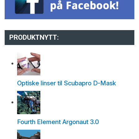
PRODUKTNYTT:
Optiske linser til Scubapro D-Mask
Fourth Element Argonaut 3.0