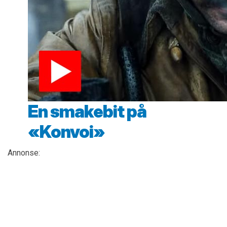
En smakebit på
«Konvoi»
Annonse: