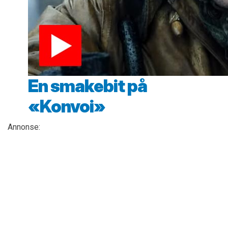
En smakebit på
«Konvoi»
Annonse: