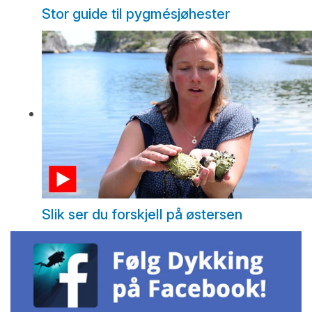
Stor guide til pygmésjøhester
Slik ser du forskjell på østersen