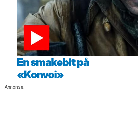
En smakebit på
«Konvoi»
Annonse: