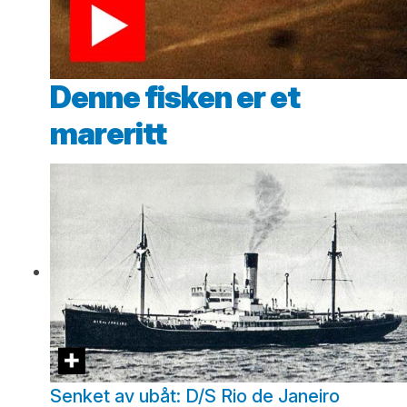
Denne fisken er et
mareritt
Senket av ubåt: D/S Rio de Janeiro