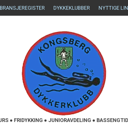
BRANSJEREGISTER
DYKKEKLUBBER
NYTTIGE LI
URS ● FRIDYKKING ● JUNIORAVDELING ● BASSENGT