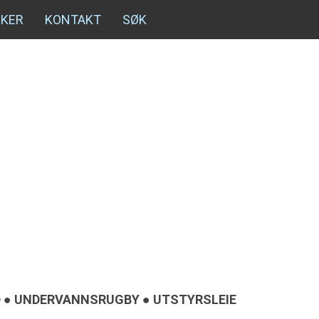
NKER
KONTAKT
SØK
ID ● UNDERVANNSRUGBY ● UTSTYRSLEIE