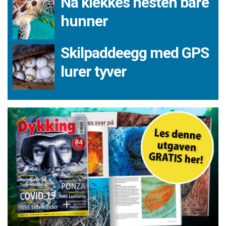
Nå klekkes nesten bare
hunner
Skilpaddeegg med GPS
lurer tyver