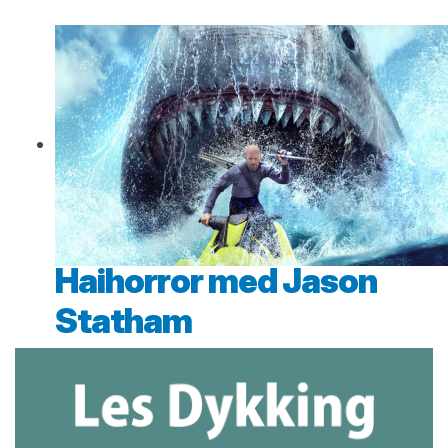
Haihorror med Jason
Statham