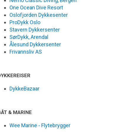
Nemo Classic Diving, Bergen
One Ocean Dive Resort
Oslofjorden Dykkesenter
ProDykk Oslo
Stavern Dykkersenter
SørDykk, Arendal
Ålesund Dykkersenter
Frivannsliv AS
DYKKEREISER
DykkeBazaar
BÅT & MARINE
Wee Marine - Flytebrygger