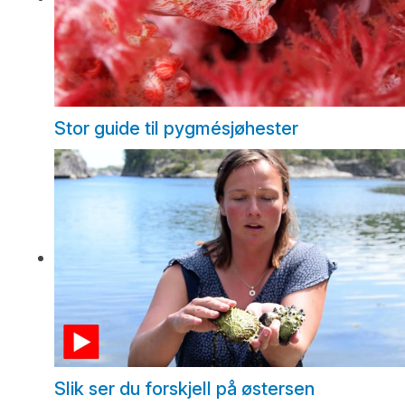
Stor guide til pygmésjøhester
Slik ser du forskjell på østersen