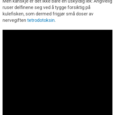
Men kanskje er det ikke bare en uskyldig lek: Angivelig
ruser delfinene seg ved å tygge forsiktig på
kulefisken, som dermed frigjør små doser av
nervegiften
tetrodotoksin
.