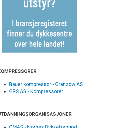
KOMPRESSORER
Bauer kompressor - Granzow AS
GPS AS - Kompressorer
UTDANNINGSORGANISASJONER
CMAS - Norges Dykkeforbund