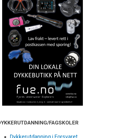
DYKKERUTDANNING/FAGSKOLER
Dykkerutdanning i Forsvaret