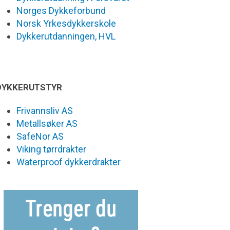
Norges Dykkeforbund
Norsk Yrkesdykkerskole
Dykkerutdanningen, HVL
DYKKERUTSTYR
Frivannsliv AS
Metallsøker AS
SafeNor AS
Viking tørrdrakter
Waterproof dykkerdrakter