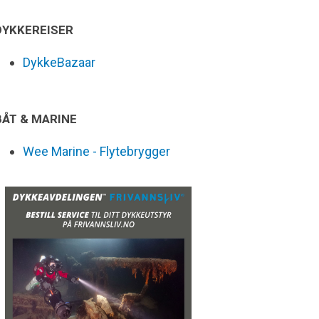
DYKKEREISER
DykkeBazaar
BÅT & MARINE
Wee Marine - Flytebrygger