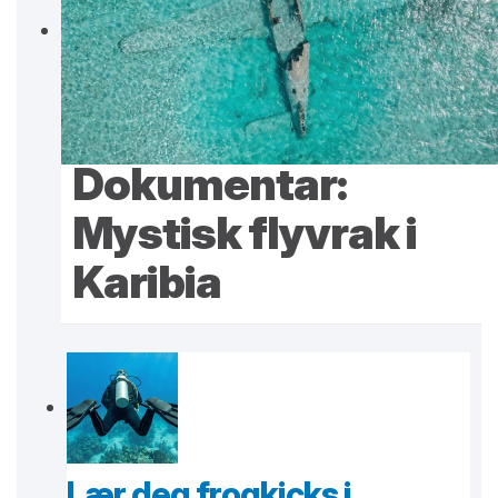
Dokumentar:
Mystisk flyvrak i
Karibia
Lær deg frogkicks i