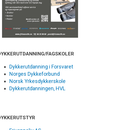
DYKKERUTDANNING/FAGSKOLER
Dykkerutdanning i Forsvaret
Norges Dykkeforbund
Norsk Yrkesdykkerskole
Dykkerutdanningen, HVL
DYKKERUTSTYR