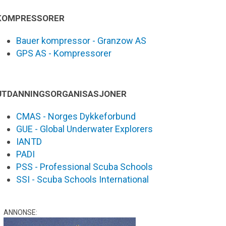
KOMPRESSORER
Bauer kompressor - Granzow AS
GPS AS - Kompressorer
UTDANNINGSORGANISASJONER
CMAS - Norges Dykkeforbund
GUE - Global Underwater Explorers
IANTD
PADI
PSS - Professional Scuba Schools
SSI - Scuba Schools International
ANNONSE: