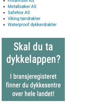
Frivannsliv AS
Metallsøker AS
SafeNor AS
Viking tørrdrakter
Waterproof dykkerdrakter