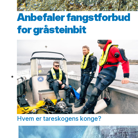
Anbefaler fangstforbud
for gråsteinbit
Hvem er tareskogens konge?