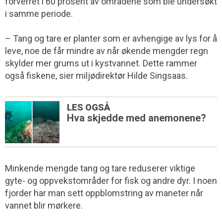
forverret i 60 prosent av områdene som ble undersøkt
i samme periode.
– Tang og tare er planter som er avhengige av lys for å
leve, noe de får mindre av når økende mengder regn
skylder mer grums ut i kystvannet. Dette rammer
også fiskene, sier miljødirektør Hilde Singsaas.
LES OGSÅ
Hva skjedde med anemonene?
Minkende mengde tang og tare reduserer viktige
gyte- og oppvekstområder for fisk og andre dyr. I noen
fjorder har man sett oppblomstring av maneter når
vannet blir mørkere.