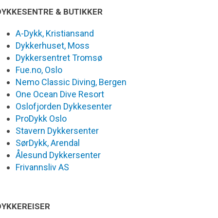
DYKKESENTRE & BUTIKKER
A-Dykk, Kristiansand
Dykkerhuset, Moss
Dykkersentret Tromsø
Fue.no, Oslo
Nemo Classic Diving, Bergen
One Ocean Dive Resort
Oslofjorden Dykkesenter
ProDykk Oslo
Stavern Dykkersenter
SørDykk, Arendal
Ålesund Dykkersenter
Frivannsliv AS
DYKKEREISER