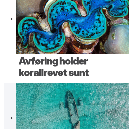
Avføring holder
korallrevet sunt