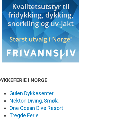
DYKKEFERIE I NORGE
Gulen Dykkesenter
Nekton Diving, Smøla
One Ocean Dive Resort
Tregde Ferie