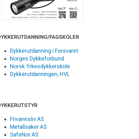
DYKKERUTDANNING/FAGSKOLER
Dykkerutdanning i Forsvaret
Norges Dykkeforbund
Norsk Yrkesdykkerskole
Dykkerutdanningen, HVL
DYKKERUTSTYR
Frivannsliv AS
Metallsøker AS
SafeNor AS