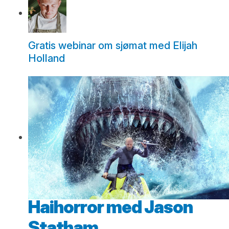
Gratis webinar om sjømat med Elijah
Holland
Haihorror med Jason
Statham