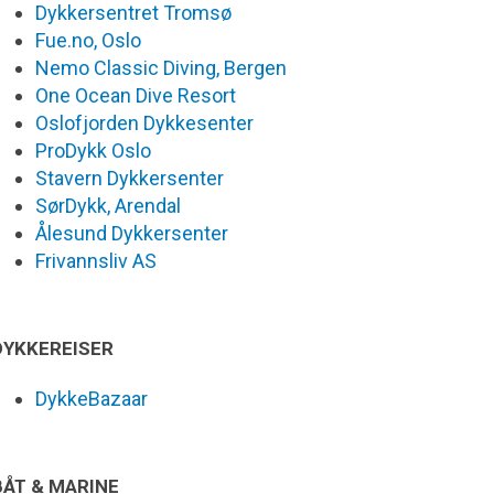
Dykkersentret Tromsø
Fue.no, Oslo
Nemo Classic Diving, Bergen
One Ocean Dive Resort
Oslofjorden Dykkesenter
ProDykk Oslo
Stavern Dykkersenter
SørDykk, Arendal
Ålesund Dykkersenter
Frivannsliv AS
DYKKEREISER
DykkeBazaar
BÅT & MARINE