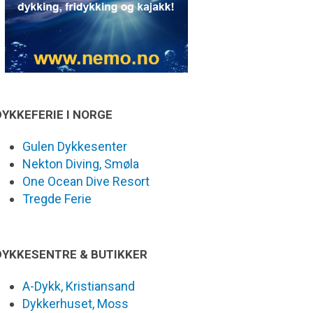
DYKKEFERIE I NORGE
Gulen Dykkesenter
Nekton Diving, Smøla
One Ocean Dive Resort
Tregde Ferie
DYKKESENTRE & BUTIKKER
A-Dykk, Kristiansand
Dykkerhuset, Moss