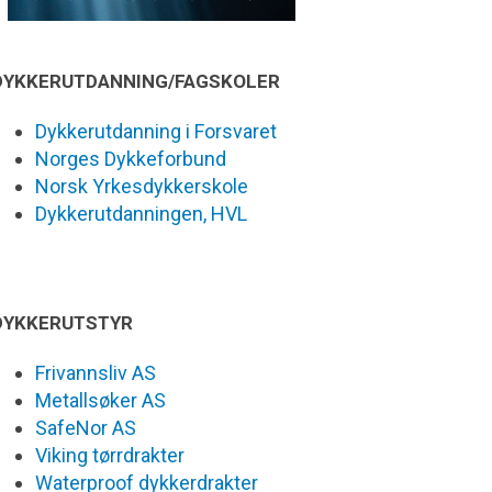
DYKKERUTDANNING/FAGSKOLER
Dykkerutdanning i Forsvaret
Norges Dykkeforbund
Norsk Yrkesdykkerskole
Dykkerutdanningen, HVL
DYKKERUTSTYR
Frivannsliv AS
Metallsøker AS
SafeNor AS
Viking tørrdrakter
Waterproof dykkerdrakter