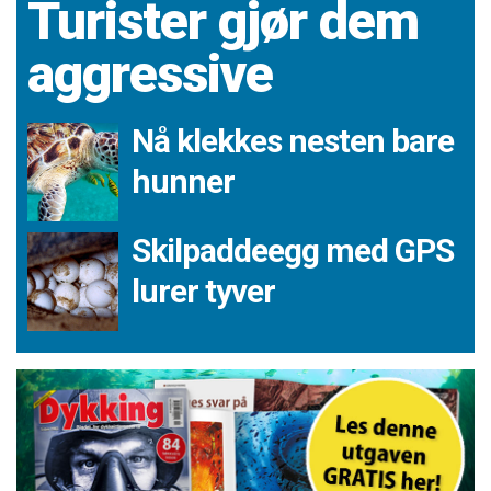
Turister gjør dem
aggressive
Nå klekkes nesten bare
hunner
Skilpaddeegg med GPS
lurer tyver