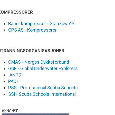
KOMPRESSORER
Bauer kompressor - Granzow AS
GPS AS - Kompressorer
UTDANNINGSORGANISASJONER
CMAS - Norges Dykkeforbund
GUE - Global Underwater Explorers
IANTD
PADI
PSS - Professional Scuba Schools
SSI - Scuba Schools International
ANNONSE: