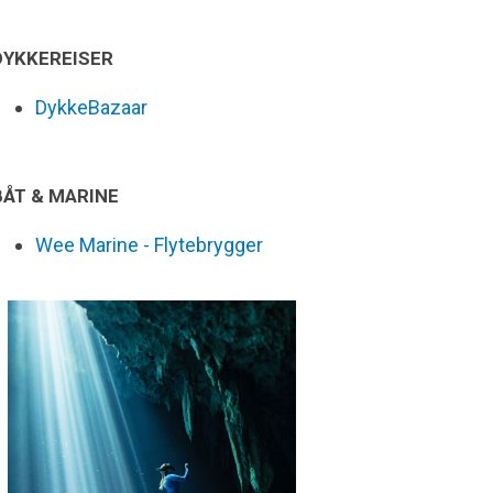
DYKKEREISER
DykkeBazaar
BÅT & MARINE
Wee Marine - Flytebrygger