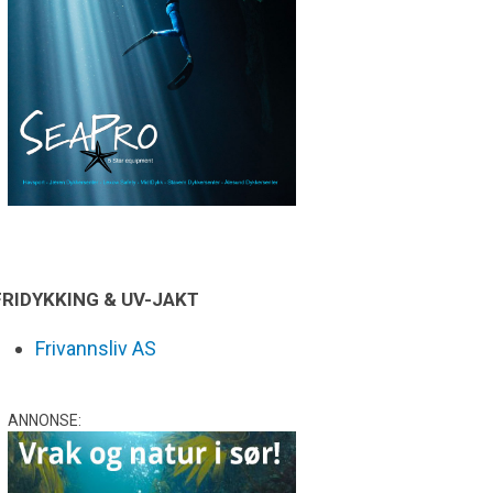
FRIDYKKING & UV-JAKT
Frivannsliv AS
ANNONSE: