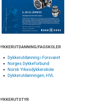
DYKKERUTDANNING/FAGSKOLER
Dykkerutdanning i Forsvaret
Norges Dykkeforbund
Norsk Yrkesdykkerskole
Dykkerutdanningen, HVL
DYKKERUTSTYR