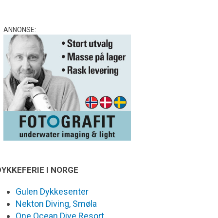
ANNONSE:
DYKKEFERIE I NORGE
Gulen Dykkesenter
Nekton Diving, Smøla
One Ocean Dive Resort