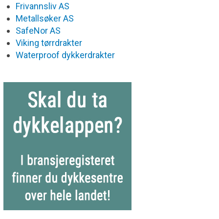
Frivannsliv AS
Metallsøker AS
SafeNor AS
Viking tørrdrakter
Waterproof dykkerdrakter