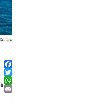
 Cruises
Facebook
Twitter
på
WhatsApp
Email