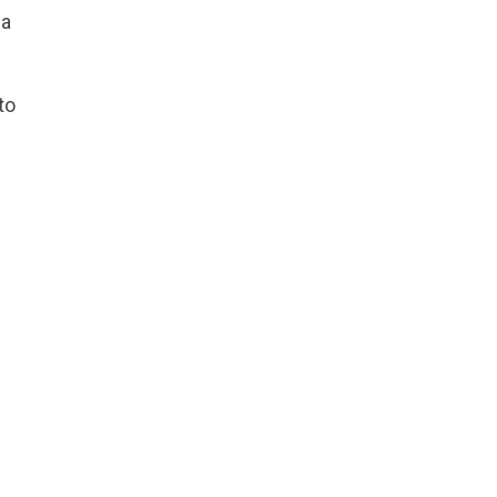
ha
to