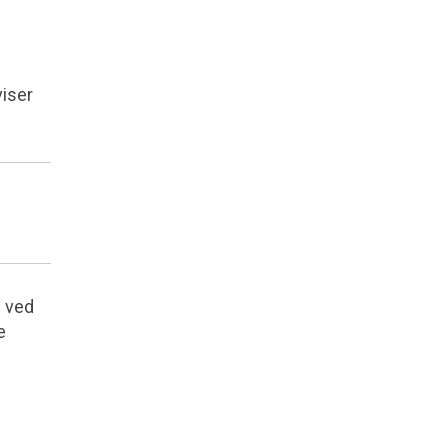
viser
n ved
e
g