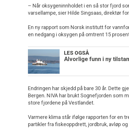
– Når oksygeninnholdet i en så stor fjord so
varsellampe, sier Hilde Singsaas, direktør for
En ny rapport som Norsk institutt for vannfor
en nedgang i oksygen på omtrent 15 prosent i
LES OGSÅ
Alvorlige funn i ny tilst
Endringen har skjedd på bare 30 år. Dette g
Bergen. NIVA har brukt Sognefjorden som mod
store fjordene på Vestlandet.
Varmere klima står ifølge rapporten for en t
partikler fra fiskeoppdrett, jordbruk, avløp og 