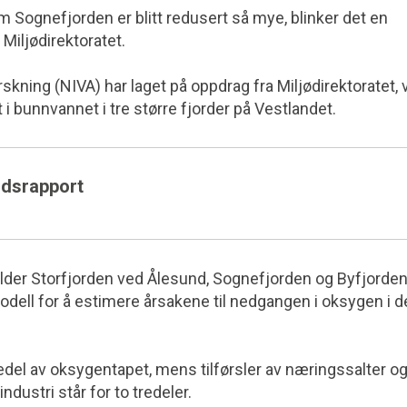
m Sognefjorden er blitt redusert så mye, blinker det en
 Miljødirektoratet.
skning (NIVA) har laget på oppdrag fra Miljødirektoratet, 
 bunnvannet i tre større fjorder på Vestlandet.
andsrapport
jelder Storfjorden ved Ålesund, Sognefjorden og Byfjorde
ell for å estimere årsakene til nedgangen i oksygen i d
redel av oksygentapet, mens tilførsler av næringssalter o
industri står for to tredeler.