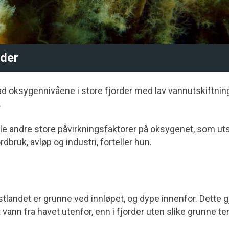
nder
ad oksygennivåene i store fjorder med lav vannutskiftnin
.
tåle andre store påvirkningsfaktorer på oksygenet, som uts
dbruk, avløp og industri, forteller hun.
landet er grunne ved innløpet, og dype innenfor. Dette gj
ann fra havet utenfor, enn i fjorder uten slike grunne ter