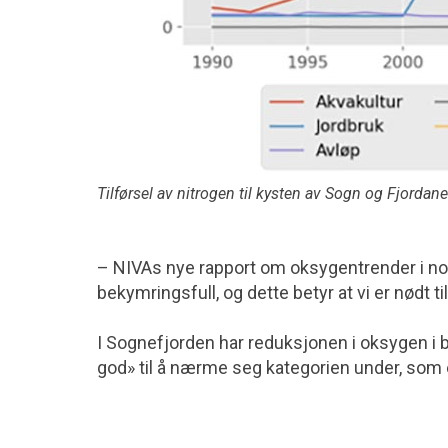
Tilførsel av nitrogen til kysten av Sogn og Fjordan
– NIVAs nye rapport om oksygentrender i no
bekymringsfull, og dette betyr at vi er nødt t
I Sognefjorden har reduksjonen i oksygen i b
god» til å nærme seg kategorien under, som 