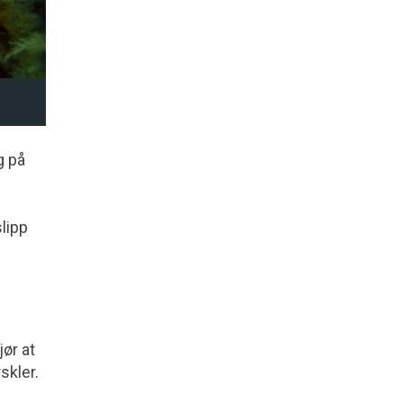
g på
lipp
ør at
skler.