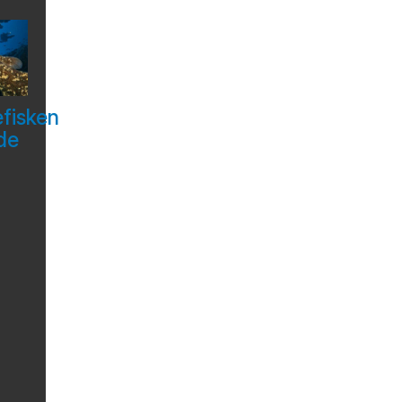
efisken
de