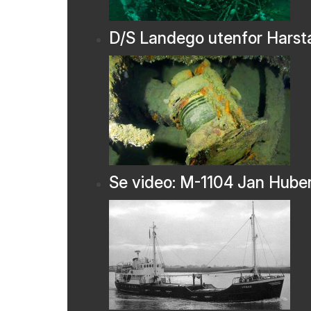
D/S Landego utenfor Harst
Se video: M-1104 Jan Hube