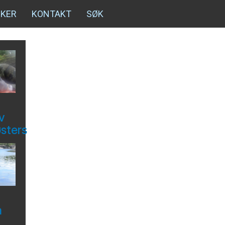
NKER
KONTAKT
SØK
v
østers
å