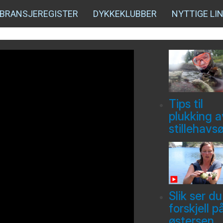
BRANSJEREGISTER
DYKKEKLUBBER
NYTTIGE LI
Tips til
plukking a
stillehavs
Slik ser du
forskjell p
østersen