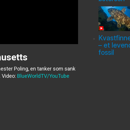
Kvastfinn
– et leven
fossil
husetts
hester Poling, en tanker som sank
.
Video:
BlueWorldTV/YouTube