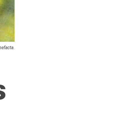
mefacta
.
s