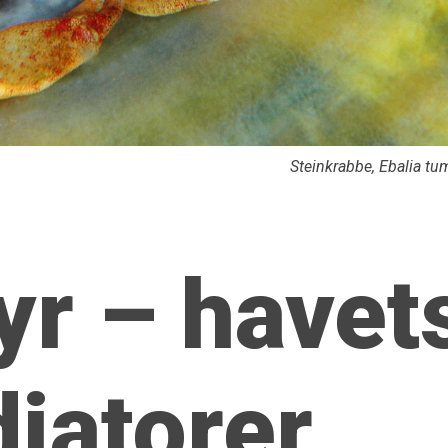
Steinkrabbe,
Ebalia tu
yr – havet
diatorer