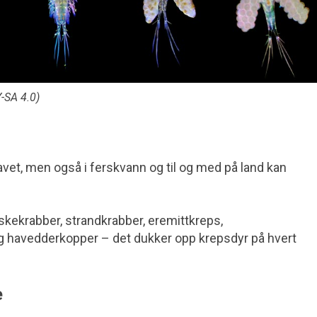
-SA 4.0)
avet, men også i ferskvann og til og med på land kan
kekrabber, strandkrabber, eremitt­kreps,
g havedderkopper – det dukker opp krepsdyr på hvert
e