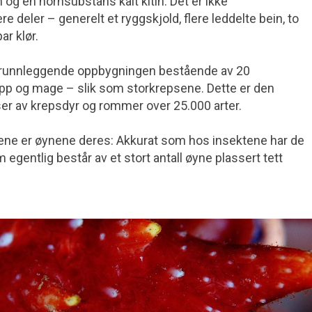
og en hornsubstans kalt kitin. Det er ikke
deler – generelt et ryggskjold, flere leddelte bein, to
r klør.
runnleggende oppbygningen bestående av 20
opp og mage – slik som storkrepsene. Dette er den
asser av krepsdyr og rommer over 25.000 arter.
ene er øynene deres: Akkurat som hos insektene har de
egentlig består av et stort antall øyne plassert tett