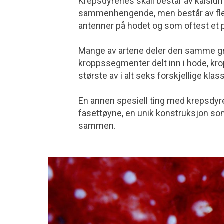
Krepsdyrenes skall består av kalsium 
sammenhengende, men består av flere 
antenner på hodet og som oftest et pa
Mange av artene deler den samme g
kroppssegmenter delt inn i hode, kr
største av i alt seks forskjellige kl
En annen spesiell ting med krepsdyr
fasettøyne, en unik konstruksjon som 
sammen.