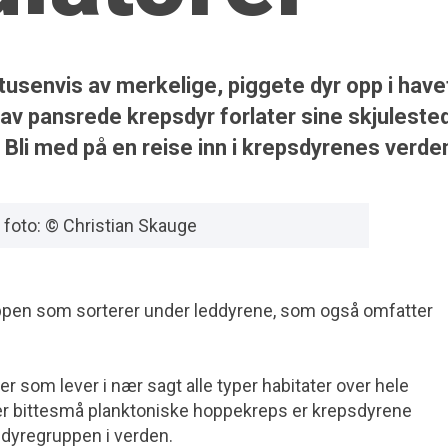
usenvis av merkelige, piggete dyr opp i have
 av pansrede krepsdyr forlater sine skjule­ste
. Bli med på en reise inn i krepsdyrenes verde
 foto: © Christian Skauge
ppen som sorterer under leddyrene, som også omfatter
r som lever i nær sagt alle typer habitater over hele
r bittesmå planktoniske hoppe­kreps er krepsdyrene
 dyregruppen i verden.