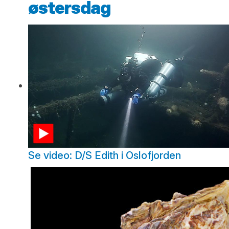
østersdag
Se video: D/S Edith i Oslofjorden