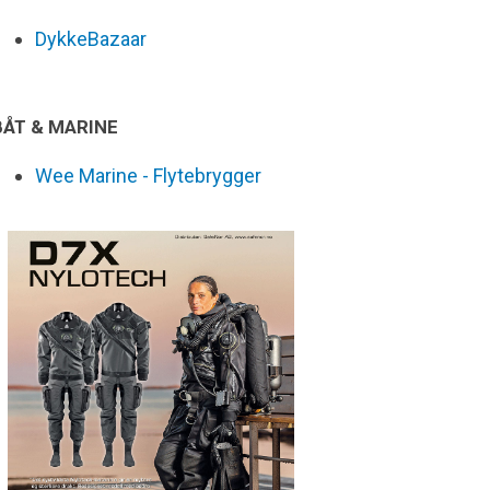
DykkeBazaar
BÅT & MARINE
Wee Marine - Flytebrygger