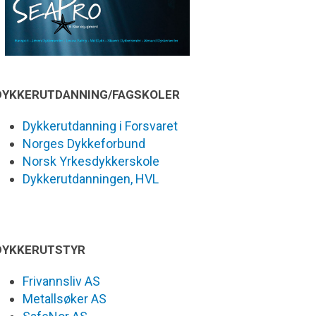
DYKKERUTDANNING/FAGSKOLER
Dykkerutdanning i Forsvaret
Norges Dykkeforbund
Norsk Yrkesdykkerskole
Dykkerutdanningen, HVL
DYKKERUTSTYR
Frivannsliv AS
Metallsøker AS