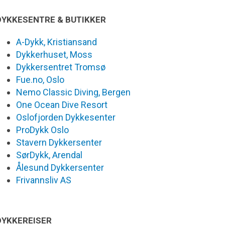
DYKKESENTRE & BUTIKKER
A-Dykk, Kristiansand
Dykkerhuset, Moss
Dykkersentret Tromsø
Fue.no, Oslo
Nemo Classic Diving, Bergen
One Ocean Dive Resort
Oslofjorden Dykkesenter
ProDykk Oslo
Stavern Dykkersenter
SørDykk, Arendal
Ålesund Dykkersenter
Frivannsliv AS
DYKKEREISER