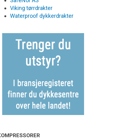
SafeNor AS
Viking tørrdrakter
Waterproof dykkerdrakter
KOMPRESSORER