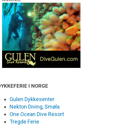
DYKKEFERIE I NORGE
Gulen Dykkesenter
Nekton Diving, Smøla
One Ocean Dive Resort
Tregde Ferie