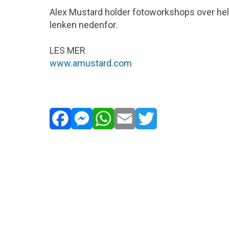
Alex Mustard holder fotoworkshops over hele
lenken nedenfor.
LES MER
www.amustard.com
Facebook
Messenger
WhatsApp
Email
Twitter