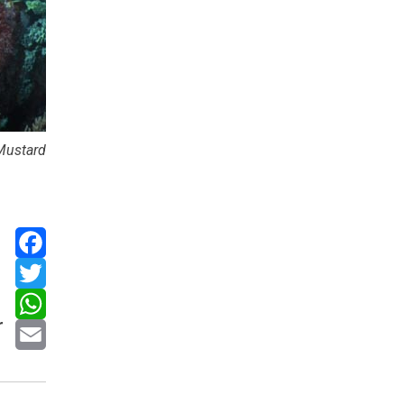
Mustard
Facebook
Twitter
r
WhatsApp
.
Email