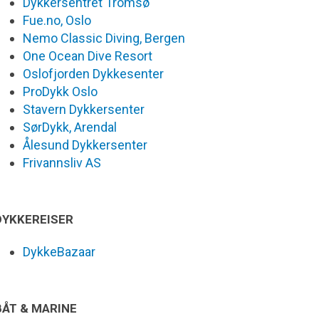
Dykkersentret Tromsø
Fue.no, Oslo
Nemo Classic Diving, Bergen
One Ocean Dive Resort
Oslofjorden Dykkesenter
ProDykk Oslo
Stavern Dykkersenter
SørDykk, Arendal
Ålesund Dykkersenter
Frivannsliv AS
DYKKEREISER
DykkeBazaar
BÅT & MARINE