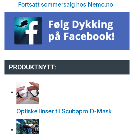
Fortsatt sommersalg hos Nemo.no
PRODUKTNYTT:
Optiske linser til Scubapro D-Mask