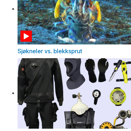
Sjøkneler vs. blekksprut