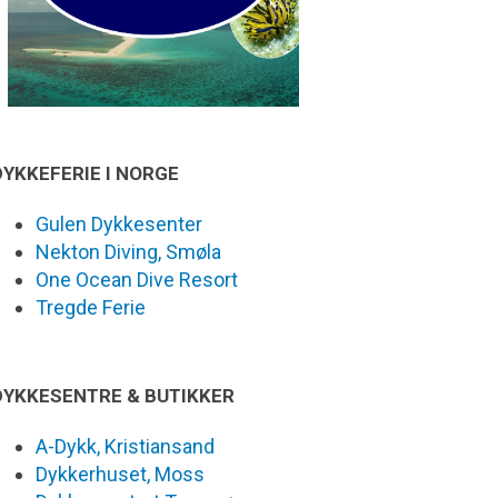
DYKKEFERIE I NORGE
Gulen Dykkesenter
Nekton Diving, Smøla
One Ocean Dive Resort
Tregde Ferie
DYKKESENTRE & BUTIKKER
A-Dykk, Kristiansand
Dykkerhuset, Moss