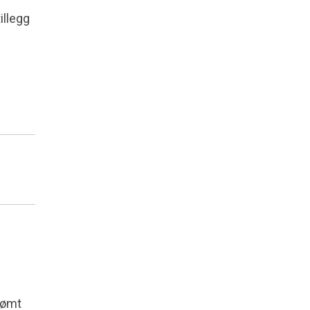
illegg
rømt