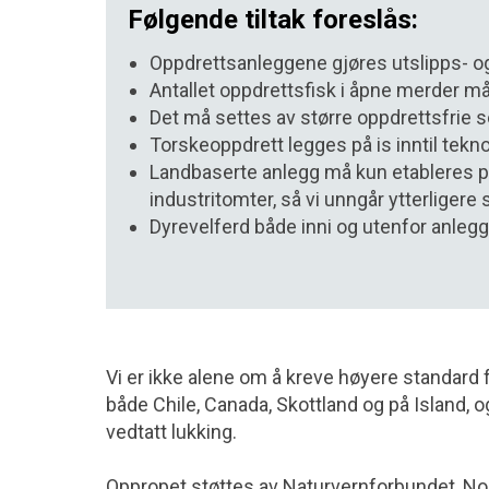
Følgende tiltak foreslås:
Oppdrettsanleggene gjøres utslipps- o
Antallet oppdrettsfisk i åpne merder m
Det må settes av større oppdrettsfrie 
Torskeoppdrett legges på is inntil tek
Landbaserte anlegg må kun etableres på 
industritomter, så vi unngår ytterliger
Dyrevelferd både inni og utenfor anleg
Vi er ikke alene om å kreve høyere standard f
både Chile, Canada, Skottland og på Island, og
vedtatt lukking.
Oppropet støttes av Naturvernforbundet, Nor