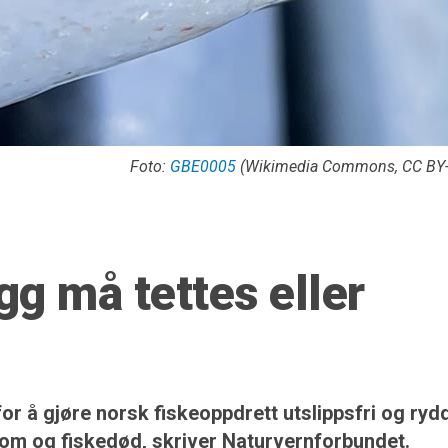
Foto:
GBE0005
(Wikimedia Commons, CC BY-
g må tettes eller
or å gjøre norsk fiskeoppdrett utslippsfri og ryd
dom og fiskedød, skriver Naturvernforbundet.