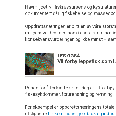
Havmiljøet, villfiskressursene og kystnaturen 
dokumentert dårlig fiskehelse og massedød 
Oppdrettsnæringen er blitt en av våre størst
miljøansvar hos den som i andre store næringer
konsekvensvurderinger, og ikke minst – sam
LES OGSÅ
Vil forby leppefisk som 
Prisen for å fortsette som i dag er altfor hø
fiskesykdommer, forurensning og rømning:
For eksempel er oppdrettsnæringens totale 
utslippene
fra kommuner, jordbruk og indust