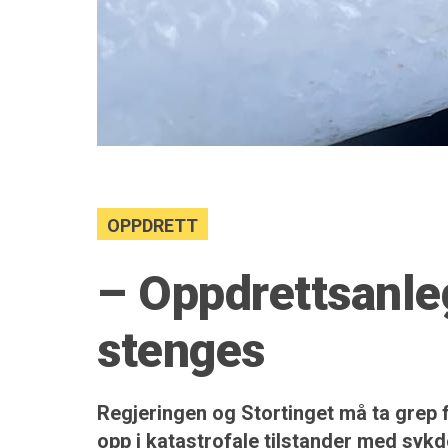
OPPDRETT
– Oppdrettsanleg
stenges
Regjeringen og Stortinget må ta grep f
opp i katastrofale tilstander med syk