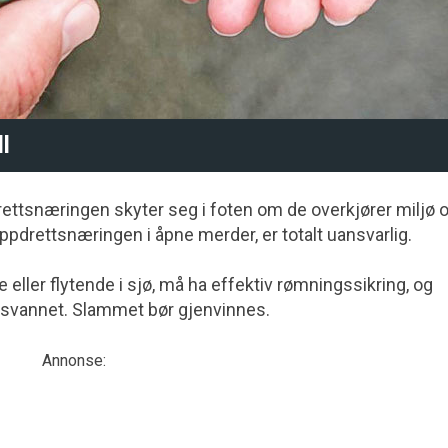
l
pdrettsnæringen skyter seg i foten om de overkjører miljø 
ppdretts­næringen i åpne merder, er totalt uansvarlig.
 eller flytende i sjø, må ha effektiv rømningssikring, og
ppsvannet. Slammet bør gjenvinnes.
Annonse: