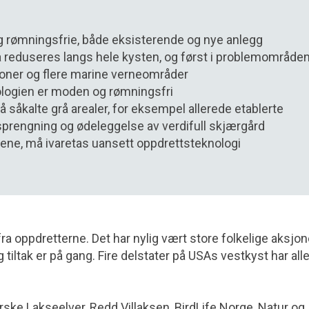
g rømningsfrie, både eksisterende og nye anlegg
å reduseres langs hele kysten, og først i problemområde
soner og flere marine verneområder
nologien er moden og rømningsfri
såkalte grå arealer, for eksempel allerede etablerte
e sprengning og ødeleggelse av verdifull skjærgård
gene, må ivaretas uansett oppdrettsteknologi
ra oppdretterne. Det har nylig vært store folkelige aksjone
 tiltak er på gang. Fire delstater på USAs vestkyst har all
ske Lakseelver, Redd Villaksen, BirdLife Norge, Natur og