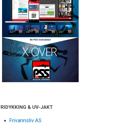
FRIDYKKING & UV-JAKT
Frivannsliv AS