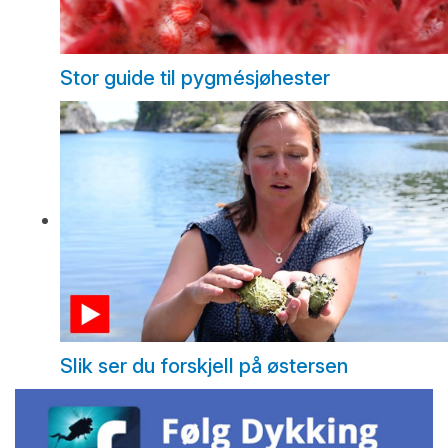
Stor guide til pygmésjøhester
Slik ser du forskjell på østersen