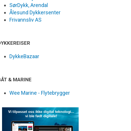
SørDykk, Arendal
Ålesund Dykkersenter
Frivannsliv AS
DYKKEREISER
DykkeBazaar
BÅT & MARINE
Wee Marine - Flytebrygger