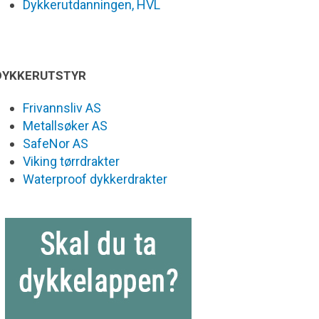
Dykkerutdanningen, HVL
DYKKERUTSTYR
Frivannsliv AS
Metallsøker AS
SafeNor AS
Viking tørrdrakter
Waterproof dykkerdrakter