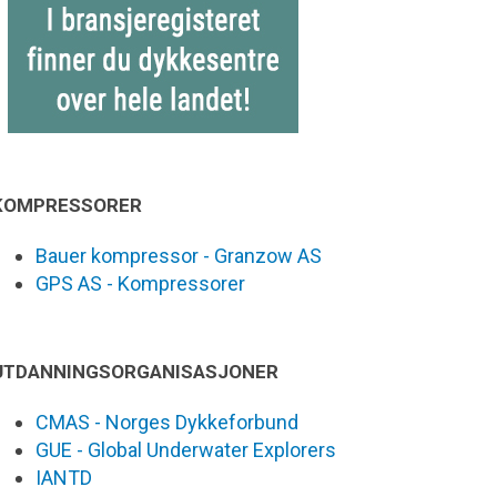
KOMPRESSORER
Bauer kompressor - Granzow AS
GPS AS - Kompressorer
UTDANNINGSORGANISASJONER
CMAS - Norges Dykkeforbund
GUE - Global Underwater Explorers
IANTD