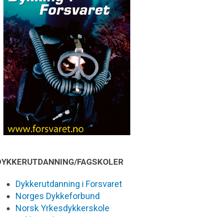
DYKKERUTDANNING/FAGSKOLER
Dykkerutdanning i Forsvaret
Norges Dykkeforbund
Norsk Yrkesdykkerskole